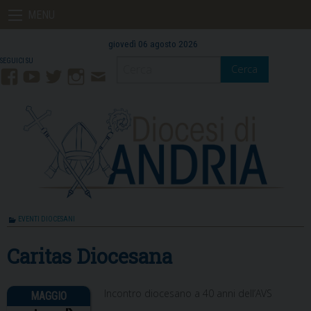
Skip
MENU
to
content
giovedì 06 agosto 2026
Cerca
Facebook
YouTube
Twitter
Instagram
Contatti
Mail
EVENTI DIOCESANI
Caritas Diocesana
Incontro diocesano a 40 anni dell’AVS