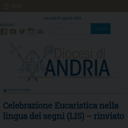
Skip
MENU
to
content
venerdì 07 agosto 2026
Cerca
Facebook
YouTube
Twitter
Instagram
Contatti
Mail
EVENTI DIOCESANI
Celebrazione Eucaristica nella
lingua dei segni (LIS) – rinviato