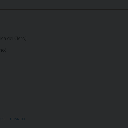
ca del Clero)
rno)
si – rinviato