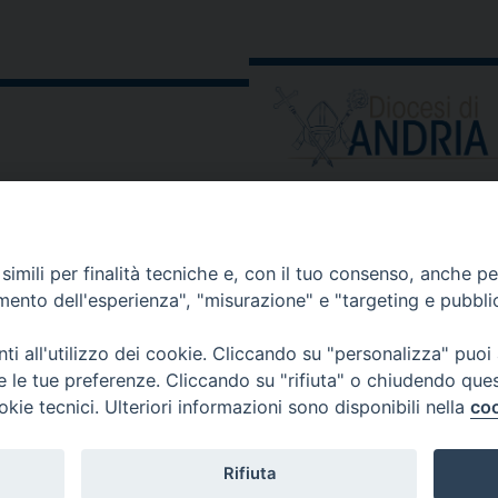
ORARIO E CALENDARI
Orari uffici
imili per finalità tecniche e, con il tuo consenso, anche per 
Calendario diocesano
amento dell'esperienza", "misurazione" e "targeting e pubbli
Orario messe
i all'utilizzo dei cookie. Cliccando su "personalizza" puoi
re le tue preferenze. Cliccando su "rifiuta" o chiudendo que
okie tecnici. Ulteriori informazioni sono disponibili nella
coo
 comunicati, notizie e segnalazioni scrivere a:
stampa@diocesi
Rifiuta