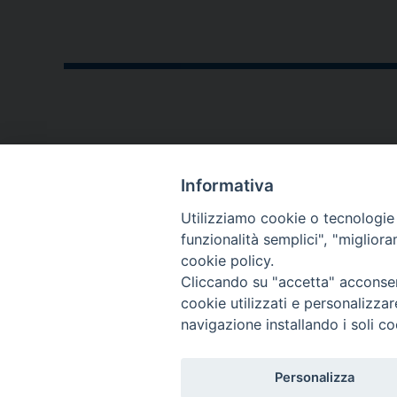
CONTATTI
Informativa
P.zza V. Emanuele II,23
Utilizziamo cookie o tecnologie s
76123 - Andria (BT)
funzionalità semplici", "miglior
cookie policy.
diocesi@diocesiandria.org
Cliccando su "accetta" acconsent
+39 0883.593032
cookie utilizzati e personalizza
+39 0883.592596
navigazione installando i soli co
Per invio di
Personalizza