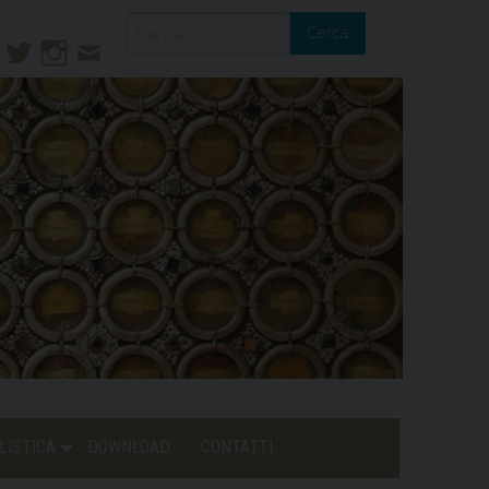
Cerca
ook
ouTube
Twitter
Instagram
Contatti
Mail
LISTICA
DOWNLOAD
CONTATTI