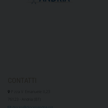
CONTATTI
P.zza V. Emanuele II,23
76123 - Andria (BT)
diocesi@diocesiandria.org