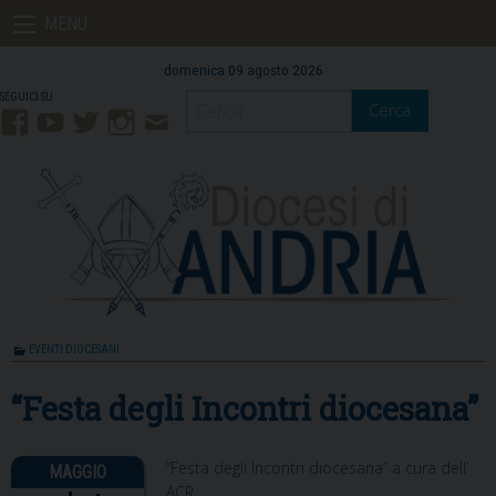
Skip
MENU
to
content
domenica 09 agosto 2026
Cerca
Facebook
YouTube
Twitter
Instagram
Contatti
Mail
EVENTI DIOCESANI
“Festa degli Incontri diocesana”
“Festa degli Incontri diocesana” a cura dell’
ACR