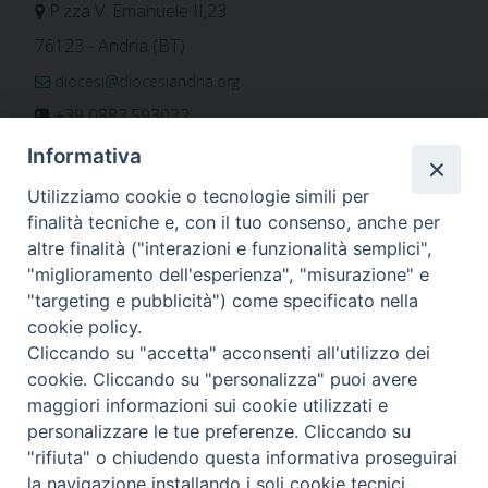
P.zza V. Emanuele II,23
76123 - Andria (BT)
diocesi@diocesiandria.org
+39 0883.593032
+39 0883.592596
Informativa
ORARIO E CALENDARI
Utilizziamo cookie o tecnologie simili per
finalità tecniche e, con il tuo consenso, anche per
altre finalità ("interazioni e funzionalità semplici",
Orari uffici
"miglioramento dell'esperienza", "misurazione" e
Calendario diocesano
"targeting e pubblicità") come specificato nella
Orario messe
cookie policy.
Cliccando su "accetta" acconsenti all'utilizzo dei
cookie. Cliccando su "personalizza" puoi avere
maggiori informazioni sui cookie utilizzati e
Per invio di comunicati, notizie e segnalazioni scrivere a:
personalizzare le tue preferenze. Cliccando su
stampa@diocesiandria.org
"rifiuta" o chiudendo questa informativa proseguirai
la navigazione installando i soli cookie tecnici.