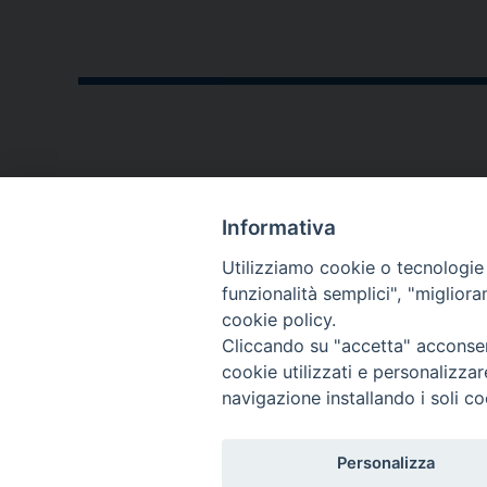
CONTATTI
Informativa
P.zza V. Emanuele II,23
Utilizziamo cookie o tecnologie s
76123 - Andria (BT)
funzionalità semplici", "miglior
cookie policy.
diocesi@diocesiandria.org
Cliccando su "accetta" acconsent
+39 0883.593032
cookie utilizzati e personalizza
+39 0883.592596
navigazione installando i soli co
Per invio di
Personalizza