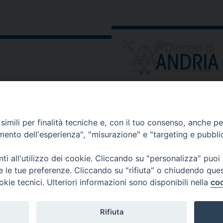
ORARIO E CALENDARI
Orari uffici
imili per finalità tecniche e, con il tuo consenso, anche per 
Calendario diocesano
amento dell'esperienza", "misurazione" e "targeting e pubbli
Orario messe
i all'utilizzo dei cookie. Cliccando su "personalizza" puoi
re le tue preferenze. Cliccando su "rifiuta" o chiudendo que
okie tecnici. Ulteriori informazioni sono disponibili nella
coo
 comunicati, notizie e segnalazioni scrivere a:
stampa@diocesi
Rifiuta