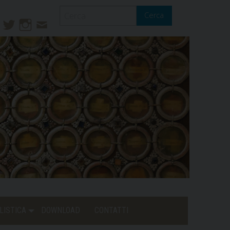
Cerca
ook
ouTube
Twitter
Instagram
Contatti
Mail
LISTICA
DOWNLOAD
CONTATTI