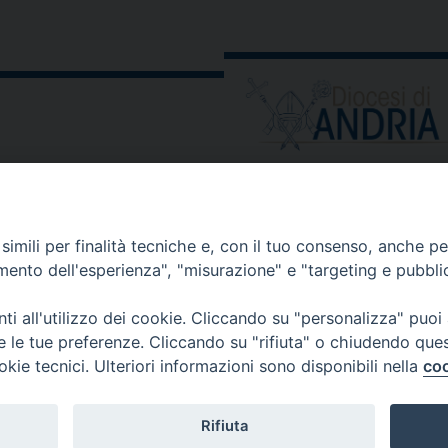
ORARIO E CALENDARI
Orari uffici
imili per finalità tecniche e, con il tuo consenso, anche per 
Calendario diocesano
amento dell'esperienza", "misurazione" e "targeting e pubbli
Orario messe
i all'utilizzo dei cookie. Cliccando su "personalizza" puoi
re le tue preferenze. Cliccando su "rifiuta" o chiudendo que
okie tecnici. Ulteriori informazioni sono disponibili nella
coo
 comunicati, notizie e segnalazioni scrivere a:
stampa@diocesi
Rifiuta