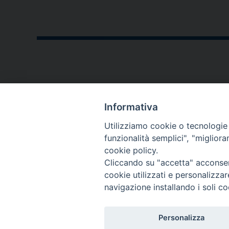
CONTATTI
Informativa
P.zza V. Emanuele II,23
Utilizziamo cookie o tecnologie s
76123 - Andria (BT)
funzionalità semplici", "miglior
cookie policy.
diocesi@diocesiandria.org
Cliccando su "accetta" acconsent
+39 0883.593032
cookie utilizzati e personalizza
+39 0883.592596
navigazione installando i soli co
Per invio di
Personalizza