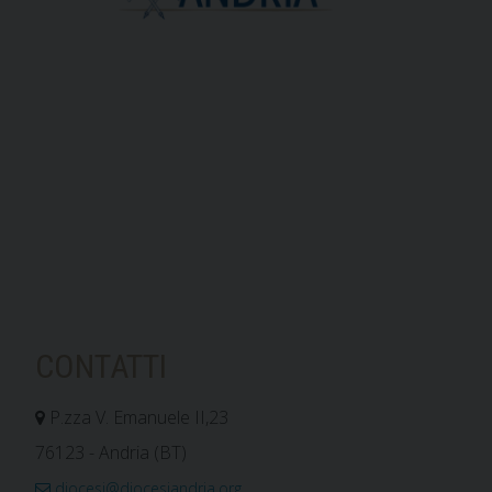
CONTATTI
P.zza V. Emanuele II,23
76123 - Andria (BT)
diocesi@diocesiandria.org