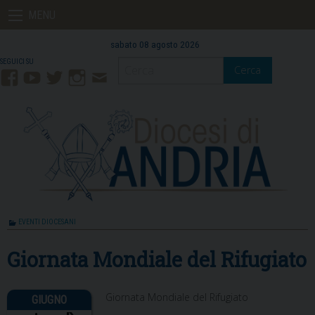
Skip
MENU
to
content
sabato 08 agosto 2026
Cerca
Facebook
YouTube
Twitter
Instagram
Contatti
Mail
EVENTI DIOCESANI
Giornata Mondiale del Rifugiato
Giornata Mondiale del Rifugiato