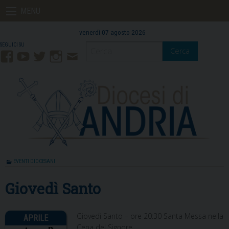
Skip
MENU
to
content
venerdì 07 agosto 2026
Cerca
Facebook
YouTube
Twitter
Instagram
Contatti
Mail
EVENTI DIOCESANI
Giovedì Santo
Giovedì Santo – ore 20:30 Santa Messa nella
Cena del Signore