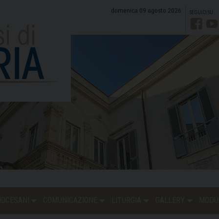
domenica 09 agosto 2026
Faceb
Y
DIOCESANI
COMUNICAZIONE
LITURGIA
GALLERY
MODU