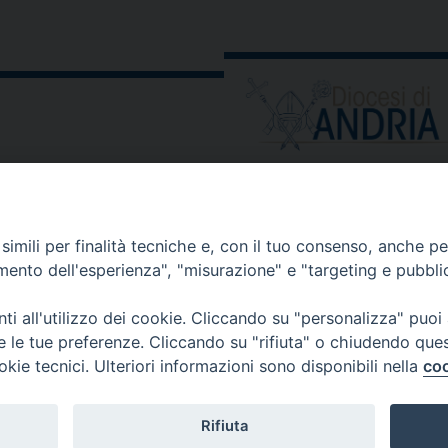
ORARIO E CALENDARI
Orari uffici
imili per finalità tecniche e, con il tuo consenso, anche per 
Calendario diocesano
amento dell'esperienza", "misurazione" e "targeting e pubbli
Orario messe
i all'utilizzo dei cookie. Cliccando su "personalizza" puoi
re le tue preferenze. Cliccando su "rifiuta" o chiudendo que
okie tecnici. Ulteriori informazioni sono disponibili nella
coo
 comunicati, notizie e segnalazioni scrivere a:
stampa@diocesi
Rifiuta