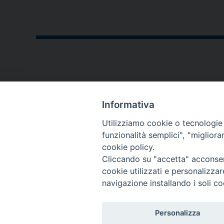
CONTATTI
Informativa
P.zza V. Emanuele II,23
Utilizziamo cookie o tecnologie s
76123 - Andria (BT)
funzionalità semplici", "miglior
cookie policy.
diocesi@diocesiandria.org
Cliccando su "accetta" acconsent
+39 0883.593032
cookie utilizzati e personalizza
+39 0883.592596
navigazione installando i soli co
Per invio di
Personalizza