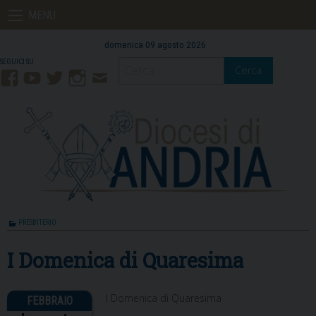
Skip
MENU
to
content
domenica 09 agosto 2026
Cerca
Facebook
YouTube
Twitter
Instagram
Contatti
Mail
PRESBITERIO
I Domenica di Quaresima
I Domenica di Quaresima