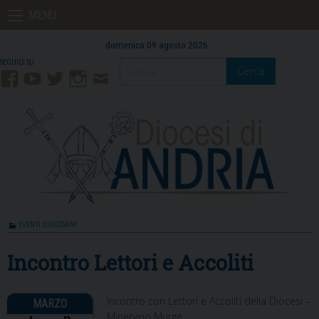
Skip
MENU
to
content
domenica 09 agosto 2026
Cerca
Facebook
YouTube
Twitter
Instagram
Contatti
Mail
EVENTI DIOCESANI
Incontro Lettori e Accoliti
Incontro con Lettori e Accoliti della Diocesi –
Minervino Murge