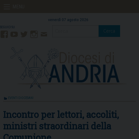
Skip
MENU
to
content
venerdì 07 agosto 2026
Cerca
Facebook
YouTube
Twitter
Instagram
Contatti
Mail
EVENTI DIOCESANI
Incontro per lettori, accoliti,
ministri straordinari della
Comunione