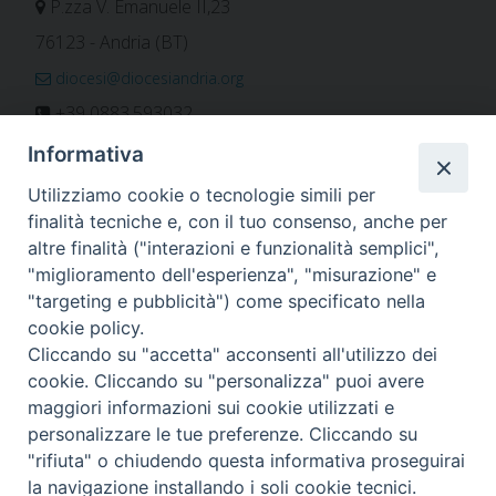
P.zza V. Emanuele II,23
76123 - Andria (BT)
diocesi@diocesiandria.org
+39 0883.593032
+39 0883.592596
Informativa
ORARIO E CALENDARI
Utilizziamo cookie o tecnologie simili per
finalità tecniche e, con il tuo consenso, anche per
altre finalità ("interazioni e funzionalità semplici",
Orari uffici
"miglioramento dell'esperienza", "misurazione" e
Calendario diocesano
"targeting e pubblicità") come specificato nella
Orario messe
cookie policy.
Cliccando su "accetta" acconsenti all'utilizzo dei
cookie. Cliccando su "personalizza" puoi avere
maggiori informazioni sui cookie utilizzati e
Per invio di comunicati, notizie e segnalazioni scrivere a:
personalizzare le tue preferenze. Cliccando su
stampa@diocesiandria.org
"rifiuta" o chiudendo questa informativa proseguirai
la navigazione installando i soli cookie tecnici.