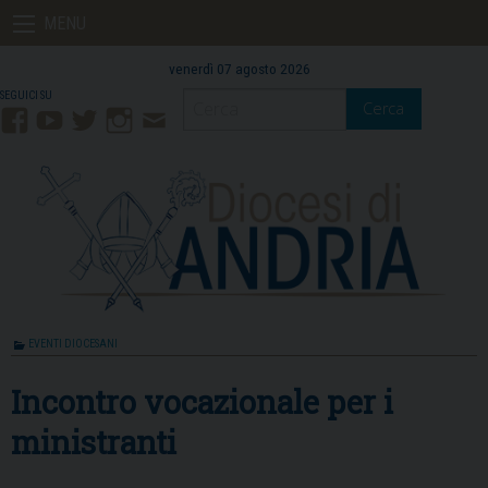
Skip
MENU
to
content
venerdì 07 agosto 2026
Cerca
Facebook
YouTube
Twitter
Instagram
Contatti
Mail
EVENTI DIOCESANI
Incontro vocazionale per i
ministranti