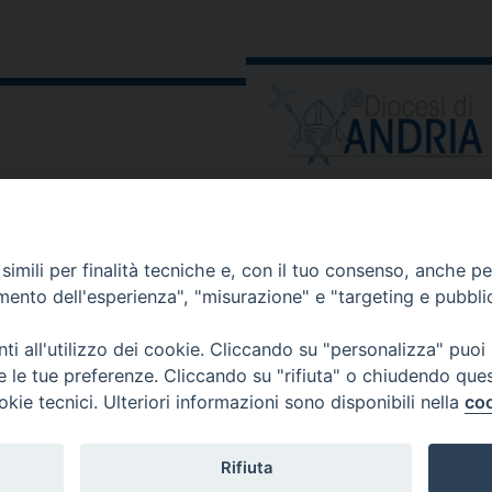
ORARIO E CALENDARI
Orari uffici
imili per finalità tecniche e, con il tuo consenso, anche per 
Calendario diocesano
amento dell'esperienza", "misurazione" e "targeting e pubbli
Orario messe
i all'utilizzo dei cookie. Cliccando su "personalizza" puoi
re le tue preferenze. Cliccando su "rifiuta" o chiudendo que
okie tecnici. Ulteriori informazioni sono disponibili nella
coo
 comunicati, notizie e segnalazioni scrivere a:
stampa@diocesi
Rifiuta