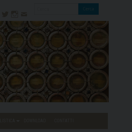
Cerca
ook
ouTube
Twitter
Instagram
Contatti
Mail
LISTICA
DOWNLOAD
CONTATTI