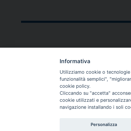
CONTATTI
Informativa
P.zza V. Emanuele II,23
Utilizziamo cookie o tecnologie s
76123 - Andria (BT)
funzionalità semplici", "miglior
cookie policy.
diocesi@diocesiandria.org
Cliccando su "accetta" acconsent
+39 0883.593032
cookie utilizzati e personalizza
+39 0883.592596
navigazione installando i soli co
Per invio di
Personalizza