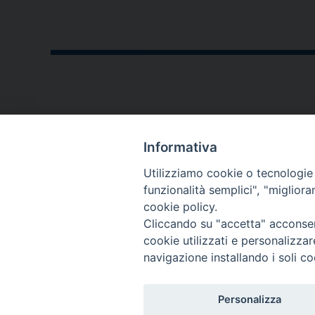
CONTATTI
Informativa
P.zza V. Emanuele II,23
Utilizziamo cookie o tecnologie s
76123 - Andria (BT)
funzionalità semplici", "miglior
cookie policy.
diocesi@diocesiandria.org
Cliccando su "accetta" acconsent
+39 0883.593032
cookie utilizzati e personalizza
+39 0883.592596
navigazione installando i soli co
Per invio di
Personalizza