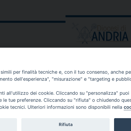
ORARIO E CALENDARI
Orari uffici
imili per finalità tecniche e, con il tuo consenso, anche per 
Calendario diocesano
amento dell'esperienza", "misurazione" e "targeting e pubbli
Orario messe
i all'utilizzo dei cookie. Cliccando su "personalizza" puoi
re le tue preferenze. Cliccando su "rifiuta" o chiudendo que
okie tecnici. Ulteriori informazioni sono disponibili nella
coo
 comunicati, notizie e segnalazioni scrivere a:
stampa@diocesi
Rifiuta