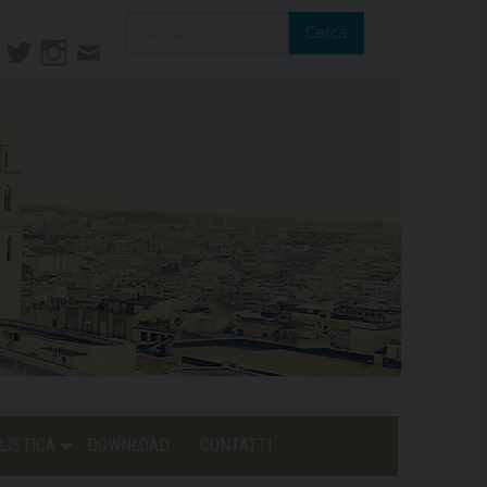
Cerca
ook
ouTube
Twitter
Instagram
Contatti
Mail
LISTICA
DOWNLOAD
CONTATTI