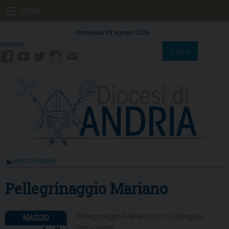
Skip
MENU
to
content
domenica 09 agosto 2026
Cerca
Facebook
YouTube
Twitter
Instagram
Contatti
Mail
EVENTI DIOCESANI
Pellegrinaggio Mariano
Pellegrinaggio Mariano con le delegate
missionarie