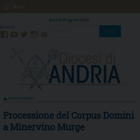
Skip
MENU
to
content
giovedì 06 agosto 2026
Cerca
Facebook
YouTube
Twitter
Instagram
Contatti
Mail
EVENTI DIOCESANI
Processione del Corpus Domini
a Minervino Murge