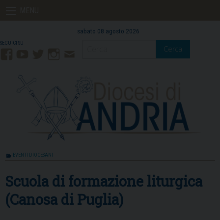
Skip
MENU
to
content
sabato 08 agosto 2026
Cerca
Facebook
YouTube
Twitter
Instagram
Contatti
Mail
EVENTI DIOCESANI
Scuola di formazione liturgica
(Canosa di Puglia)