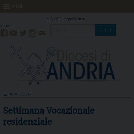
Skip
MENU
to
content
giovedì 06 agosto 2026
Cerca
Facebook
YouTube
Twitter
Instagram
Contatti
Mail
EVENTI DIOCESANI
Settimana Vocazionale
residenziale