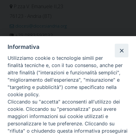
P.zza V. Emanuele II,23
76123 - Andria (BT)
diocesi@diocesiandria.org
+39 0883.593032
+39 0883.592596
Informativa
ORARIO E CALENDARI
Utilizziamo cookie o tecnologie simili per
finalità tecniche e, con il tuo consenso, anche per
altre finalità ("interazioni e funzionalità semplici",
Orari uffici
"miglioramento dell'esperienza", "misurazione" e
Calendario diocesano
"targeting e pubblicità") come specificato nella
Orario messe
cookie policy.
Cliccando su "accetta" acconsenti all'utilizzo dei
cookie. Cliccando su "personalizza" puoi avere
maggiori informazioni sui cookie utilizzati e
Per invio di comunicati, notizie e segnalazioni scrivere a:
personalizzare le tue preferenze. Cliccando su
stampa@diocesiandria.org
"rifiuta" o chiudendo questa informativa proseguirai