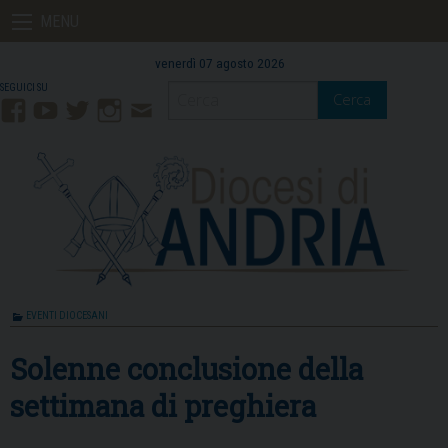
Skip
MENU
to
content
venerdì 07 agosto 2026
Cerca
Facebook
YouTube
Twitter
Instagram
Contatti
Mail
EVENTI DIOCESANI
Solenne conclusione della
settimana di preghiera