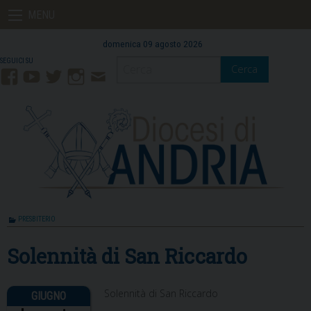
Skip
MENU
to
content
domenica 09 agosto 2026
Cerca
Facebook
YouTube
Twitter
Instagram
Contatti
Mail
PRESBITERIO
Solennità di San Riccardo
Solennità di San Riccardo