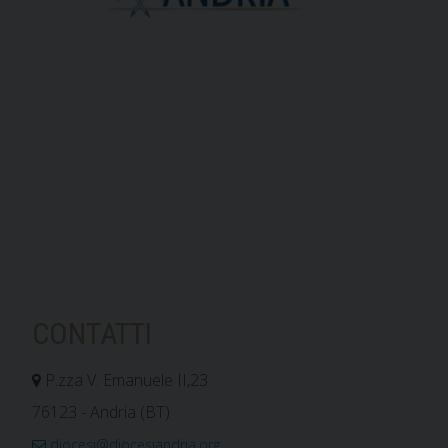
CONTATTI
P.zza V. Emanuele II,23
76123 - Andria (BT)
diocesi@diocesiandria.org