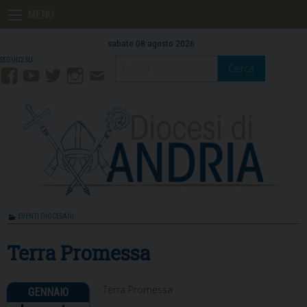
Skip
MENU
to
content
sabato 08 agosto 2026
Cerca
Facebook
YouTube
Twitter
Instagram
Contatti
Mail
EVENTI DIOCESANI
Terra Promessa
Terra Promessa