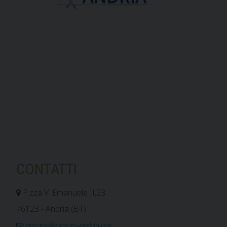
CONTATTI
P.zza V. Emanuele II,23
76123 - Andria (BT)
diocesi@diocesiandria.org