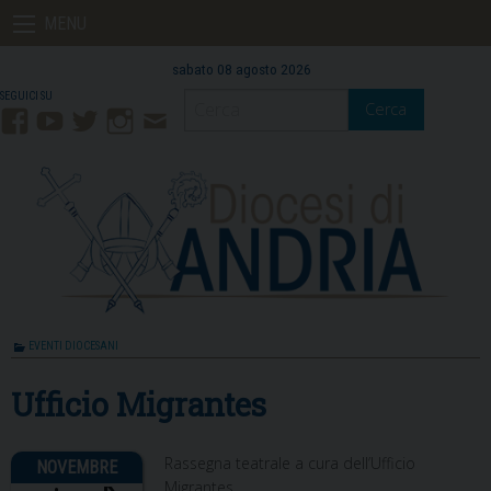
Skip
MENU
to
content
sabato 08 agosto 2026
Cerca
Facebook
YouTube
Twitter
Instagram
Contatti
Mail
EVENTI DIOCESANI
Ufficio Migrantes
Rassegna teatrale a cura dell’Ufficio
Migrantes