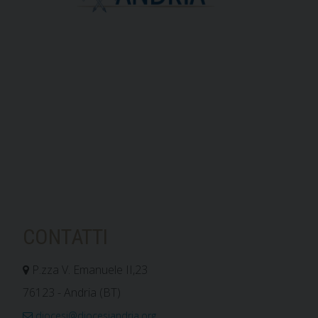
CONTATTI
P.zza V. Emanuele II,23
76123 - Andria (BT)
diocesi@diocesiandria.org