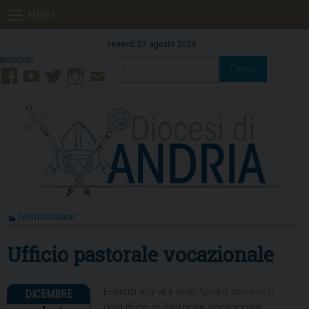
Skip
MENU
to
content
venerdì 07 agosto 2026
Cerca
Facebook
YouTube
Twitter
Instagram
Contatti
Mail
EVENTI DIOCESANI
Ufficio pastorale vocazionale
Esercizi alla vita nello Spirito promossi
dall’Ufficio di Pastorale Vocazionale