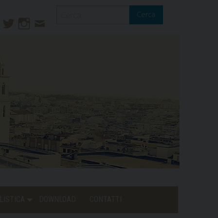
Cerca
ook
ouTube
Twitter
Instagram
Contatti
Mail
LISTICA
DOWNLOAD
CONTATTI