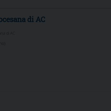
iocesana di AC
ana di AC
rno)