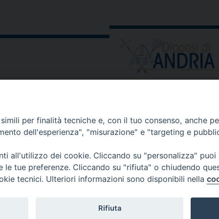
ORARIO E CALENDARI
Orari uffici
imili per finalità tecniche e, con il tuo consenso, anche per 
Calendario diocesano
amento dell'esperienza", "misurazione" e "targeting e pubbli
Orario messe
i all'utilizzo dei cookie. Cliccando su "personalizza" puoi
re le tue preferenze. Cliccando su "rifiuta" o chiudendo que
okie tecnici. Ulteriori informazioni sono disponibili nella
coo
 comunicati, notizie e segnalazioni scrivere a:
stampa@diocesi
Rifiuta