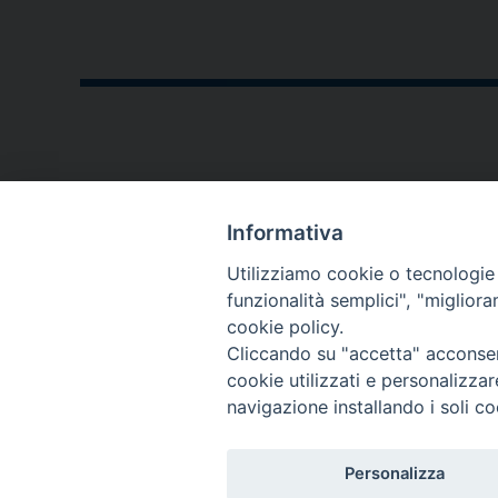
CONTATTI
Informativa
P.zza V. Emanuele II,23
Utilizziamo cookie o tecnologie s
76123 - Andria (BT)
funzionalità semplici", "miglior
cookie policy.
diocesi@diocesiandria.org
Cliccando su "accetta" acconsent
+39 0883.593032
cookie utilizzati e personalizza
+39 0883.592596
navigazione installando i soli co
Per invio di
Personalizza