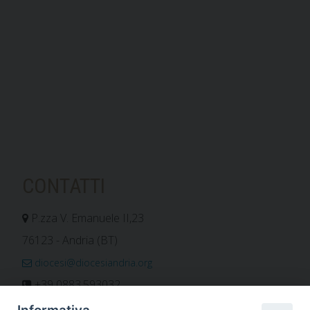
CONTATTI
P.zza V. Emanuele II,23
76123 - Andria (BT)
diocesi@diocesiandria.org
+39 0883.593032
+39 0883.592596