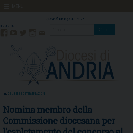
Skip
MENU
to
content
giovedì 06 agosto 2026
Cerca
Facebook
YouTube
Twitter
Instagram
Contatti
Mail
DELIBERE E DETERMINAZIONI
Nomina membro della
Commissione diocesana per
l’espletamento del concorso al