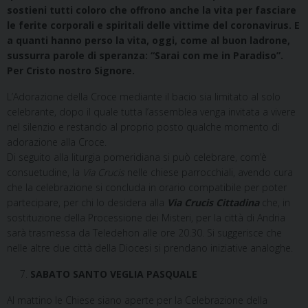
sostieni tutti coloro che offrono anche la vita per fasciare
le ferite corporali e spiritali delle vittime del coronavirus. E
a quanti hanno perso la vita, oggi, come al buon ladrone,
sussurra parole di speranza: “Sarai con me in Paradiso”.
Per Cristo nostro Signore.
L’Adorazione della Croce mediante il bacio sia limitato al solo
celebrante, dopo il quale tutta l’assemblea venga invitata a vivere
nel silenzio e restando al proprio posto qualche momento di
adorazione alla Croce.
Di seguito alla liturgia pomeridiana si può celebrare, com’è
consuetudine, la
Via Crucis
nelle chiese parrocchiali, avendo cura
che la celebrazione si concluda in orario compatibile per poter
partecipare, per chi lo desidera alla
Via Crucis Cittadina
che, in
sostituzione della Processione dei Misteri, per la città di Andria
sarà trasmessa da Teledehon alle ore 20.30. Si suggerisce che
nelle altre due città della Diocesi si prendano iniziative analoghe.
SABATO SANTO VEGLIA PASQUALE
Al mattino le Chiese siano aperte per la Celebrazione della