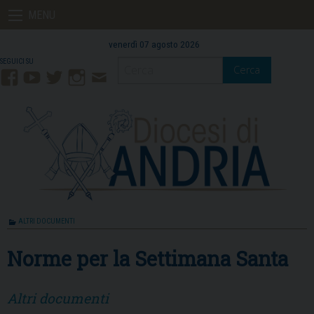
Skip
MENU
to
content
venerdì 07 agosto 2026
Cerca
Facebook
YouTube
Twitter
Instagram
Contatti
Mail
ALTRI DOCUMENTI
Norme per la Settimana Santa
Altri documenti