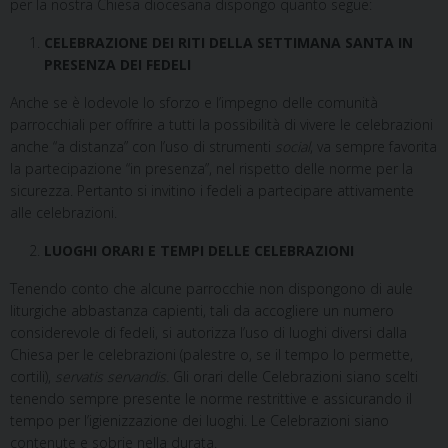
per la nostra Chiesa diocesana dispongo quanto segue:
CELEBRAZIONE DEI RITI DELLA SETTIMANA SANTA IN
PRESENZA DEI FEDELI
Anche se è lodevole lo sforzo e l’impegno delle comunità
parrocchiali per offrire a tutti la possibilità di vivere le celebrazioni
anche “a distanza” con l’uso di strumenti
social
, va sempre favorita
la partecipazione “in presenza”, nel rispetto delle norme per la
sicurezza. Pertanto si invitino i fedeli a partecipare attivamente
alle celebrazioni.
LUOGHI ORARI E TEMPI DELLE CELEBRAZIONI
Tenendo conto che alcune parrocchie non dispongono di aule
liturgiche abbastanza capienti, tali da accogliere un numero
considerevole di fedeli, si autorizza l’uso di luoghi diversi dalla
Chiesa per le celebrazioni (palestre o, se il tempo lo permette,
cortili),
servatis servandis.
Gli orari delle Celebrazioni siano scelti
tenendo sempre presente le norme restrittive e assicurando il
tempo per l’igienizzazione dei luoghi. Le Celebrazioni siano
contenute e sobrie nella durata.