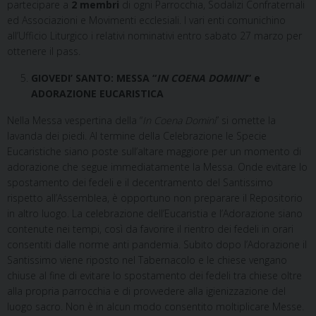
partecipare a
2 membri
di ogni Parrocchia, Sodalizi Confraternali
ed Associazioni e Movimenti ecclesiali. I vari enti comunichino
all’Ufficio Liturgico i relativi nominativi entro sabato 27 marzo per
ottenere il pass.
GIOVEDI’ SANTO: MESSA “
IN COENA DOMINI
” e
ADORAZIONE EUCARISTICA
Nella Messa vespertina della “
In Coena Domini
” si omette la
lavanda dei piedi. Al termine della Celebrazione le Specie
Eucaristiche siano poste sull’altare maggiore per un momento di
adorazione che segue immediatamente la Messa. Onde evitare lo
spostamento dei fedeli e il decentramento del Santissimo
rispetto all’Assemblea, è opportuno non preparare il Repositorio
in altro luogo. La celebrazione dell’Eucaristia e l’Adorazione siano
contenute nei tempi, così da favorire il rientro dei fedeli in orari
consentiti dalle norme anti pandemia. Subito dopo l’Adorazione il
Santissimo viene riposto nel Tabernacolo e le chiese vengano
chiuse al fine di evitare lo spostamento dei fedeli tra chiese oltre
alla propria parrocchia e di provvedere alla igienizzazione del
luogo sacro. Non è in alcun modo consentito moltiplicare Messe.