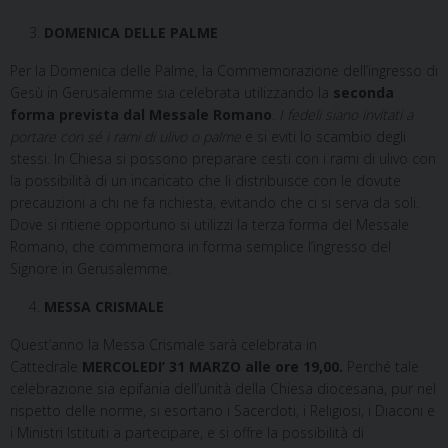
DOMENICA DELLE PALME
Per la Domenica delle Palme, la Commemorazione dell’ingresso di
Gesù in Gerusalemme sia celebrata utilizzando la
seconda
forma prevista dal Messale Romano
.
I fedeli siano invitati a
portare con sé i rami di ulivo o palme
e si eviti lo scambio degli
stessi. In Chiesa si possono preparare cesti con i rami di ulivo con
la possibilità di un incaricato che li distribuisce con le dovute
precauzioni a chi ne fa richiesta, evitando che ci si serva da soli.
Dove si ritiene opportuno si utilizzi la terza forma del Messale
Romano, che commemora in forma semplice l’ingresso del
Signore in Gerusalemme.
MESSA CRISMALE
Quest’anno la Messa Crismale sarà celebrata in
Cattedrale
MERCOLEDI’ 31 MARZO alle ore 19,00.
Perché tale
celebrazione sia epifania dell’unità della Chiesa diocesana, pur nel
rispetto delle norme, si esortano i Sacerdoti, i Religiosi, i Diaconi e
i Ministri Istituiti a partecipare, e si offre la possibilità di