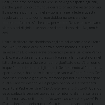
Gesù”, non deve pensare di avere un privilegio rispetto agli altri,
perché questi sono comunque dei fatti privati che restano privati.
Il Signore si incontra non nella visione, ma nella fede e questa
regola vale per tutti. Quindi non dobbiamo pensare che
dobbiamo fare chissà che cosa per vedere Gesù e se lo vediamo
siamo pieni di gioia e se non lo vediamo siamo tristi. No, non è
così.
L’altro significato che dobbiamo cogliere nell’Ascensione è il fatto
che Gesù, salendo al cielo, porta a compimento il disegno di
salvezza che Dio Padre aveva preparato per noi; Lui, come Verbo
di Dio, era già da sempre presso il Padre ma la novità sta ora nel
fatto che accanto a Dio c’è un uomo glorificato e se c’è un uomo
in quell’uomo ci sono tutti gli uomini. Gesù, salendo al Padre, ci ha
aperto la via, ci ha aperto la strada; accanto al Padre l’uomo Gesù
crocifisso, risorto e glorificato intercede per noi, è lì a farci capire
qual è il nostro destino, è lì a pregare per noi, è lì a sostenerci,
accanto al Padre per dire: “
Qui dovete venire tutti quanti
”. Quando
Gesù parlava la sera del giovedì santo, intorno alla mensa, la sera
della cena aveva detto ai suoi: “
Io vado a prepararvi un posto
”. Ecco
l’Ascensione è proprio questo: Gesù è andato avanti a noi a