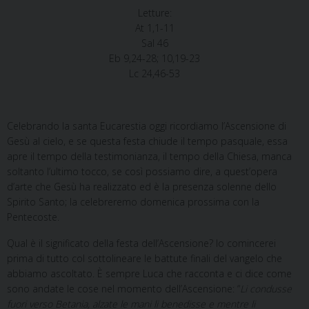
Letture:
At 1,1-11
Sal 46
Eb 9,24-28; 10,19-23
Lc 24,46-53
Celebrando la santa Eucarestia oggi ricordiamo l’Ascensione di
Gesù al cielo, e se questa festa chiude il tempo pasquale, essa
apre il tempo della testimonianza, il tempo della Chiesa, manca
soltanto l’ultimo tocco, se così possiamo dire, a quest’opera
d’arte che Gesù ha realizzato ed è la presenza solenne dello
Spirito Santo; la celebreremo domenica prossima con la
Pentecoste.
Qual è il significato della festa dell’Ascensione? Io comincerei
prima di tutto col sottolineare le battute finali del vangelo che
abbiamo ascoltato. È sempre Luca che racconta e ci dice come
sono andate le cose nel momento dell’Ascensione: “
Li condusse
fuori verso Betania, alzate le mani li benedisse e mentre li