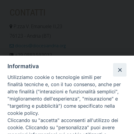
CONTATTI
P.zza V. Emanuele II,23
76123 - Andria (BT)
diocesi@diocesiandria.org
+39 0883.593032
+39 0883.592596
Informativa
ORARIO E CALENDARI
Utilizziamo cookie o tecnologie simili per
finalità tecniche e, con il tuo consenso, anche per
altre finalità ("interazioni e funzionalità semplici",
Orari uffici
"miglioramento dell'esperienza", "misurazione" e
Calendario diocesano
"targeting e pubblicità") come specificato nella
Orario messe
cookie policy.
Cliccando su "accetta" acconsenti all'utilizzo dei
cookie. Cliccando su "personalizza" puoi avere