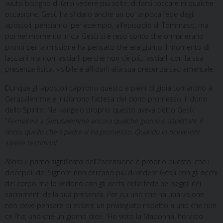
avuto bisogno di farsi vedere più volte, di farsi toccare in qualche
occasione; Gesù ha sfidato anche un po’ la poca fede degli
apostoli, pensiamo, per esempio, all’episodio di Tommaso, ma
poi nel momento in cui Gesù si è reso conto che ormai erano
pronti per la missione ha pensato che era giunto il momento di
lasciarli ma non lasciarli perché non c’è più, lasciarli con la sua
presenza fisica, visibile e affidarli alla sua presenza sacramentale.
Dunque gli apostoli capirono questo e pieni di gioia tornarono a
Gerusalemme e iniziarono l’attesa del dono promesso, il dono
dello Spirito. Nel vangelo proprio questo aveva detto Gesù:
“
Fermatevi a Gerusalemme ancora qualche giorno e aspettate il
dono, quello che il padre vi ha promesso. Quando lo riceverete
sarete testimoni
”.
Allora il primo significato dell’Ascensione è proprio questo: che i
discepoli del Signore non cercano più di vedere Gesù con gli occhi
del corpo ma lo vedono con gli occhi della fede nei segni, nei
sacramenti della sua presenza. Per cui uno che ha una visione
non deve pensare di essere un privilegiato rispetto a uno che non
ce l’ha; uno che un giorno dice: “Ho visto la Madonna, ho visto