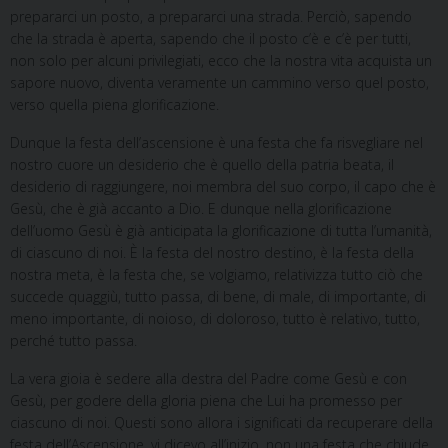
prepararci un posto, a prepararci una strada. Perciò, sapendo
che la strada è aperta, sapendo che il posto c’è e c’è per tutti,
non solo per alcuni privilegiati, ecco che la nostra vita acquista un
sapore nuovo, diventa veramente un cammino verso quel posto,
verso quella piena glorificazione.
Dunque la festa dell’ascensione è una festa che fa risvegliare nel
nostro cuore un desiderio che è quello della patria beata, il
desiderio di raggiungere, noi membra del suo corpo, il capo che è
Gesù, che è già accanto a Dio. E dunque nella glorificazione
dell’uomo Gesù è già anticipata la glorificazione di tutta l’umanità,
di ciascuno di noi. È la festa del nostro destino, è la festa della
nostra meta, è la festa che, se volgiamo, relativizza tutto ciò che
succede quaggiù, tutto passa, di bene, di male, di importante, di
meno importante, di noioso, di doloroso, tutto è relativo, tutto,
perché tutto passa.
La vera gioia è sedere alla destra del Padre come Gesù e con
Gesù, per godere della gloria piena che Lui ha promesso per
ciascuno di noi. Questi sono allora i significati da recuperare della
festa dell’Ascensione, vi dicevo all’inizio, non una festa che chiude,