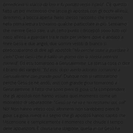
benediceva si staccò da loro e fu portato verso il cielo
”. C’è questo
fatto un po’ misterioso che lascia gli apostoli con gli occhi all’insù,
diremmo, a bocca aperta. Nello stesso racconto che troviamo
nella prima lettura troviamo qualche particolare in più. Sentiamo
che mentre Gesù sale, a un certo punto i discepoli sono tutti col
naso all’insù a guardare tra le nubi per vedere dove è andato a
finire Gesù e due angeli, due uomini vestiti di bianco si
preoccuparono di dire agli apostoli: “
Ma perché state a guardare il
cielo? Quel Gesù che è salito un giorno con la stessa potenza
tornerà
”. Ed essi tornarono a Gerusalemme. La stessa cosa ci dice
il brano del vangelo: “
Ed essi, dopo averlo adorato, tornarono a
Gerusalemme con grande gioia
”. Dunque non si rattristarono
perché Gesù se ne andò, anzi con grande gioia tornarono a
Gerusalemme. Il fatto che sono pieni di gioia ci fa comprendere
che gli apostoli non hanno vissuto quel momento come un
momento di separazione: “
Gesù se ne va e noi restiamo qui, soli
”.
No! Non hanno inteso così, altrimenti non sarebbero pieni di
gioia. La gioia invece è il segno che gli apostoli hanno capito che
l’Ascensione è semplicemente il momento che chiude il tempo
delle apparizioni. È chiusa una stagione, quella in cui Gesù ha