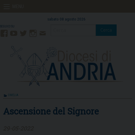
Skip
MENU
to
content
sabato 08 agosto 2026
Cerca
Facebook
YouTube
Twitter
Instagram
Contatti
Mail
OMELIA
Ascensione del Signore
29-05-2022