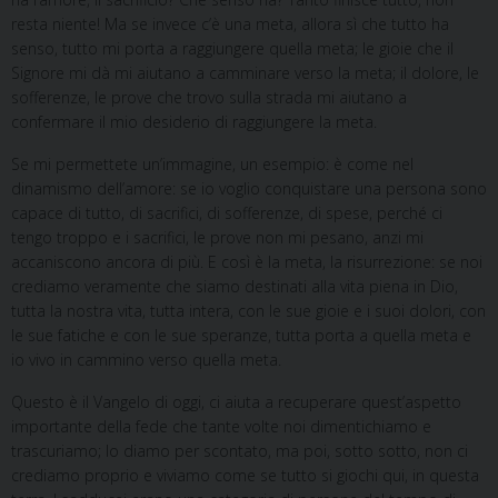
resta niente! Ma se invece c’è una meta, allora sì che tutto ha
senso, tutto mi porta a raggiungere quella meta; le gioie che il
Signore mi dà mi aiutano a camminare verso la meta; il dolore, le
sofferenze, le prove che trovo sulla strada mi aiutano a
confermare il mio desiderio di raggiungere la meta.
Se mi permettete un’immagine, un esempio: è come nel
dinamismo dell’amore: se io voglio conquistare una persona sono
capace di tutto, di sacrifici, di sofferenze, di spese, perché ci
tengo troppo e i sacrifici, le prove non mi pesano, anzi mi
accaniscono ancora di più. E così è la meta, la risurrezione: se noi
crediamo veramente che siamo destinati alla vita piena in Dio,
tutta la nostra vita, tutta intera, con le sue gioie e i suoi dolori, con
le sue fatiche e con le sue speranze, tutta porta a quella meta e
io vivo in cammino verso quella meta.
Questo è il Vangelo di oggi, ci aiuta a recuperare quest’aspetto
importante della fede che tante volte noi dimentichiamo e
trascuriamo; lo diamo per scontato, ma poi, sotto sotto, non ci
crediamo proprio e viviamo come se tutto si giochi qui, in questa