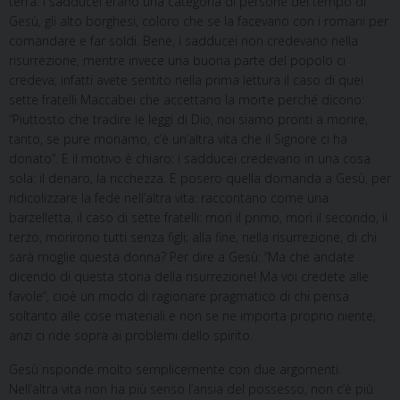
terra. I sadducei erano una categoria di persone del tempo di
Gesù, gli alto borghesi, coloro che se la facevano con i romani per
comandare e far soldi. Bene, i sadducei non credevano nella
risurrezione, mentre invece una buona parte del popolo ci
credeva; infatti avete sentito nella prima lettura il caso di quei
sette fratelli Maccabei che accettano la morte perché dicono:
“Piuttosto che tradire le leggi di Dio, noi siamo pronti a morire,
tanto, se pure moriamo, c’è un’altra vita che il Signore ci ha
donato”. E il motivo è chiaro: i sadducei credevano in una cosa
sola: il denaro, la ricchezza. E posero quella domanda a Gesù, per
ridicolizzare la fede nell’altra vita: raccontano come una
barzelletta, il caso di sette fratelli: morì il primo, morì il secondo, il
terzo, morirono tutti senza figli; alla fine, nella risurrezione, di chi
sarà moglie questa donna? Per dire a Gesù: “Ma che andate
dicendo di questa storia della risurrezione! Ma voi credete alle
favole”, cioè un modo di ragionare pragmatico di chi pensa
soltanto alle cose materiali e non se ne importa proprio niente,
anzi ci ride sopra ai problemi dello spirito.
Gesù risponde molto semplicemente con due argomenti.
Nell’altra vita non ha più senso l’ansia del possesso, non c’è più