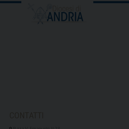
CONTATTI
P.zza V. Emanuele II,23