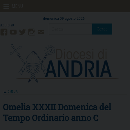
Skip
MENU
to
content
domenica 09 agosto 2026
Cerca
Facebook
YouTube
Twitter
Instagram
Contatti
Mail
OMELIA
Omelia XXXII Domenica del
Tempo Ordinario anno C