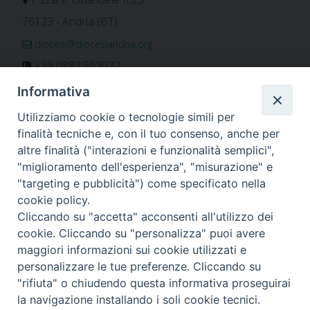
76123 - Andria (BT)
diocesi@diocesiandria.org
+39 0883.593032
+39 0883.592596
Informativa
ORARIO E CALENDARI
Utilizziamo cookie o tecnologie simili per
finalità tecniche e, con il tuo consenso, anche per
altre finalità ("interazioni e funzionalità semplici",
Orari uffici
"miglioramento dell'esperienza", "misurazione" e
Calendario diocesano
"targeting e pubblicità") come specificato nella
Orario messe
cookie policy.
Cliccando su "accetta" acconsenti all'utilizzo dei
cookie. Cliccando su "personalizza" puoi avere
maggiori informazioni sui cookie utilizzati e
Per invio di comunicati, notizie e segnalazioni scrivere a:
personalizzare le tue preferenze. Cliccando su
stampa@diocesiandria.org
"rifiuta" o chiudendo questa informativa proseguirai
la navigazione installando i soli cookie tecnici.