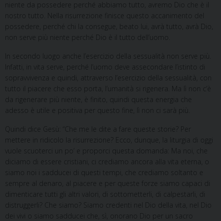
niente da possedere perché abbiamo tutto, avremo Dio che è il
nostro tutto. Nella risurrezione finisce questo accanimento del
possedere, perché chi la consegue, beato lui, avrà tutto, avrà Dio,
non serve più niente perché Dio è il tutto dell’uomo.
In secondo luogo anche l’esercizio della sessualità non serve più.
Infatti, in vita serve, perché l’uomo deve assecondare l’istinto di
sopravvivenza e quindi, attraverso l’esercizio della sessualità, con
tutto il piacere che esso porta, l’umanità si rigenera. Ma lì non c’è
da rigenerare più niente, è finito, quindi questa energia che
adesso è utile e positiva per questo fine, lì non ci sarà più.
Quindi dice Gesù: “Che me le dite a fare queste storie? Per
mettere in ridicolo la risurrezione? Ecco, dunque, la liturgia di oggi
vuole scuoterci un po’ e proporci questa domanda: Ma noi, che
diciamo di essere cristiani, ci crediamo ancora alla vita eterna, o
siamo noi i sadducei di questi tempi, che crediamo soltanto e
sempre al denaro, al piacere e per queste forze siamo capaci di
dimenticare tutti gli altri valori, di sottometterli, di calpestarli, di
distruggerli? Che siamo? Siamo credenti nel Dio della vita, nel Dio
dei vivi o siamo sadducei che, sì, onorano Dio per un sacro