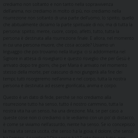
crediamo non soltanto e non tanto nella sopravvivenza
dell’anima, noi crediamo in molto di più, noi crediamo nella
risurrezione non soltanto di una parte dell’uomo, lo spirito, quello
che abitualmente diciamo la parte spirituale di noi, ma di tutta la
persona: spirito, mente, cuore, corpo, affetti, tutto, tutta la
persona è destinata alla risurrezione finale. E allora, nel momento
in cui una persona muore, che cosa accade? Usiamo un
linguaggio che poi troviamo nella liturgia: ci si addormenta nel
Signore in attesa di risvegliarci e questo risveglio che per Gesù è
arrivato dopo tre giorni, che per Maria è arrivato nel momento
stesso della morte, per ciascuno di noi giungerà alla fine dei
tempi; tutti risorgeremo nell’anima e nel corpo, tutta la nostra
persona è destinata ad essere glorificata, anima e corpo.
Questo è un dato di fede, perché se noi crediamo alla
risurrezione tutto ha senso, tutto il nostro cammino, tutta la
nostra vita ha un senso, ha una direzione. Ma, se per caso a
queste cose non ci crediamo o le vediamo con un po’ di distacco,
è come se viviamo nell’assurdo, niente ha senso. Se io concepisco
la mia vita senza uscita, che senso ha la gioia, il dolore, che senso
ha l’amore, il sacrificio? Che senso ha? Tanto finisce tutto, non