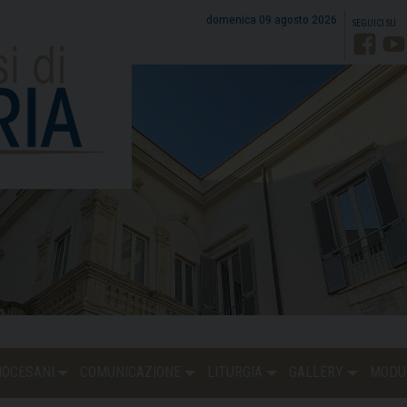
domenica 09 agosto 2026
Faceb
Y
DIOCESANI
COMUNICAZIONE
LITURGIA
GALLERY
MODU