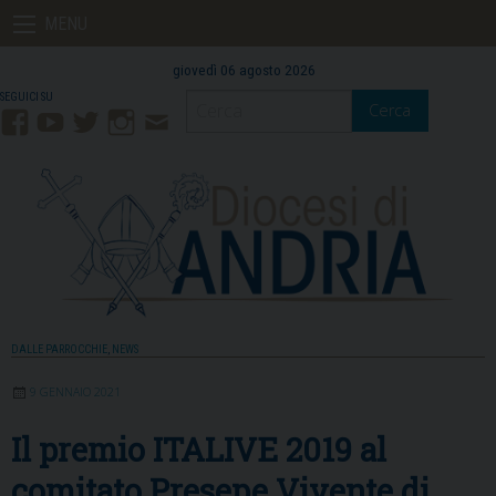
Skip
MENU
to
content
giovedì 06 agosto 2026
Cerca
Facebook
YouTube
Twitter
Instagram
Contatti
Mail
DALLE PARROCCHIE
,
NEWS
9 GENNAIO 2021
Il premio ITALIVE 2019 al
comitato Presepe Vivente di