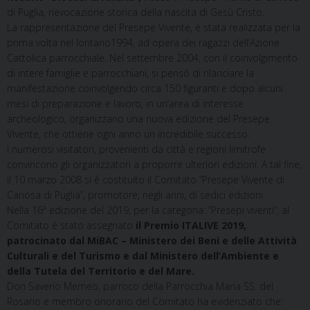
di Puglia, rievocazione storica della nascita di Gesù Cristo.
La rappresentazione del Presepe Vivente, è stata realizzata per la
prima volta nel lontano1994, ad opera dei ragazzi dell’Azione
Cattolica parrocchiale. Nel settembre 2004, con il coinvolgimento
di intere famiglie e parrocchiani, si pensò di rilanciare la
manifestazione coinvolgendo circa 150 figuranti e dopo alcuni
mesi di preparazione e lavoro, in un’area di interesse
archeologico, organizzano una nuova edizione del Presepe
Vivente, che ottiene ogni anno un incredibile successo.
I numerosi visitatori, provenienti da città e regioni limitrofe
convincono gli organizzatori a proporre ulteriori edizioni. A tal fine,
il 10 marzo 2008 si è costituito il Comitato “Presepe Vivente di
Canosa di Puglia”, promotore, negli anni, di sedici edizioni.
Nella 16ª edizione del 2019, per la categoria: “Presepi viventi”, al
Comitato è stato assegnato
il Premio ITALIVE 2019,
patrocinato dal MiBAC – Ministero dei Beni e delle Attività
Culturali e del Turismo e dal Ministero dell’Ambiente e
della Tutela del Territorio e del Mare.
Don Saverio Memeo, parroco della Parrocchia Maria SS. del
Rosario e membro onorario del Comitato ha evidenziato che: