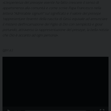
«L’esperienza del presepe vivente ha fatto crescere il senso di
appartenenza alla comunità e come scrive Papa Francesco nella
lettera “Admirabile signum” sul significato e il valore del presepe
‘rappresentare l’evento della nascita di Gesù equivale ad annunciare
il mistero dell’Incarnazione del Figlio di Dio con semplicità e gioia’
portando, attraverso la rappresentazione del presepe, la bella notizia
che Dio è accanto ad ogni persona».
(ger.a.)
Video
Player