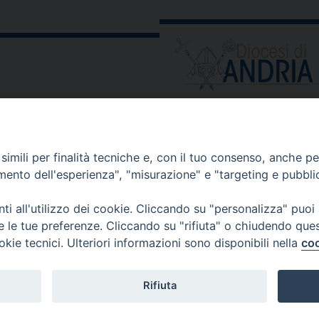
ORARIO E CALENDARI
Orari uffici
imili per finalità tecniche e, con il tuo consenso, anche per 
Calendario diocesano
amento dell'esperienza", "misurazione" e "targeting e pubbli
Orario messe
i all'utilizzo dei cookie. Cliccando su "personalizza" puoi
re le tue preferenze. Cliccando su "rifiuta" o chiudendo que
okie tecnici. Ulteriori informazioni sono disponibili nella
coo
 comunicati, notizie e segnalazioni scrivere a:
stampa@diocesi
Rifiuta