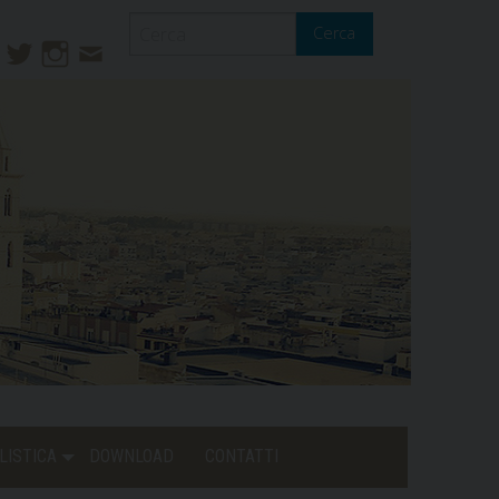
Cerca
ook
ouTube
Twitter
Instagram
Contatti
Mail
LISTICA
DOWNLOAD
CONTATTI