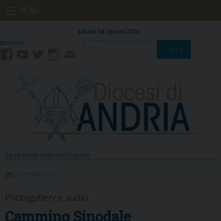
Skip
MENU
to
content
sabato 08 agosto 2026
Cerca
Facebook
YouTube
Twitter
Instagram
Contatti
Mail
DALLA DIOCESI
,
NEWS
,
PHOTOGALLERY
24 OTTOBRE 2023
Photogallery e audio
Cammino Sinodale