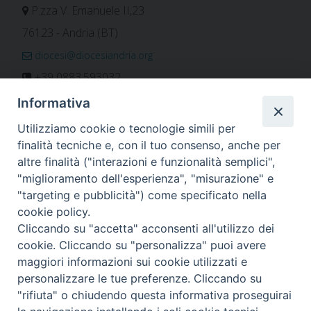
P.zza V. Emanuele II,23
76123 - Andria (BT)
diocesi@diocesiandria.org
+39 0883.593032
+39 0883.592596
Informativa
ORARIO E CALENDARI
Utilizziamo cookie o tecnologie simili per
finalità tecniche e, con il tuo consenso, anche per
altre finalità ("interazioni e funzionalità semplici",
Orari uffici
"miglioramento dell'esperienza", "misurazione" e
Calendario diocesano
"targeting e pubblicità") come specificato nella
Orario messe
cookie policy.
Cliccando su "accetta" acconsenti all'utilizzo dei
cookie. Cliccando su "personalizza" puoi avere
maggiori informazioni sui cookie utilizzati e
Per invio di comunicati, notizie e segnalazioni scrivere a:
personalizzare le tue preferenze. Cliccando su
stampa@diocesiandria.org
"rifiuta" o chiudendo questa informativa proseguirai