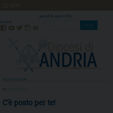
Skip
MENU
to
content
giovedì 06 agosto 2026
Cerca
Facebook
YouTube
Twitter
Instagram
Contatti
Mail
DALLA DIOCESI
,
NEWS
31 MAGGIO 2022
C’è posto per te!