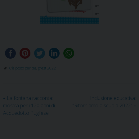
C’è posto per te!
,
grest 2022
«
La fontana racconta:
Inclusione educativa:
mostra per i 120 anni di
“Ritorniamo a scuola 2022”
»
Acquedotto Pugliese