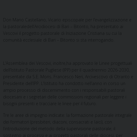
Don Mario Castellano, Vicario episcopale per l’evangelizzazione e
la pastoraledell’Arcidiocesi di Bari – Bitonto, ha presentato ai
Vescovi il progetto pastorale di Iniziazione Cristiana su cui la
comunità ecclesiale di Bari – Bitonto si sta interrogando.
L’Assemblea dei Vescovi, inoltre,ha approvato le Linee progettuali
dell’Istituto Pastorale Pugliese (IPP) per il quadriennio 2026-2030,
presentate da S.E. Mons. Francesco Neri, Arcivescovo di Otranto e
Presidente dell’IPP. L’Istituto ha condotto nell’anno in corso un
ampio processo di discernimento con i responsabili pastorali
diocesani e i segretari delle commissioni regionali per leggere i
bisogni presenti e tracciare le linee per il futuro.
Tre le aree di impegno indicate: la formazione pastorale integrale
dei formatori (presbiteri, diaconi, consacrati e laici), con
l’introduzione del metodo della supervisione pastorale; il
sostegno ai processi e ai progetti pastorali delle diocesi, per