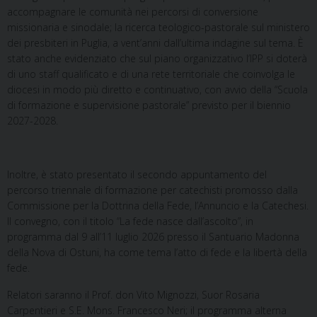
accompagnare le comunità nei percorsi di conversione
missionaria e sinodale; la ricerca teologico-pastorale sul ministero
dei presbiteri in Puglia, a vent’anni dall’ultima indagine sul tema. È
stato anche evidenziato che sul piano organizzativo l’IPP si doterà
di uno staff qualificato e di una rete territoriale che coinvolga le
diocesi in modo più diretto e continuativo, con avvio della “Scuola
di formazione e supervisione pastorale” previsto per il biennio
2027-2028.
Inoltre, è stato presentato il secondo appuntamento del
percorso triennale di formazione per catechisti promosso dalla
Commissione per la Dottrina della Fede, l’Annuncio e la Catechesi.
Il convegno, con il titolo “La fede nasce dall’ascolto”, in
programma dal 9 all’11 luglio 2026 presso il Santuario Madonna
della Nova di Ostuni, ha come tema l’atto di fede e la libertà della
fede.
Relatori saranno il Prof. don Vito Mignozzi, Suor Rosaria
Carpentieri e S.E. Mons. Francesco Neri; il programma alterna