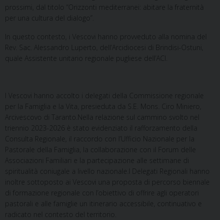
prossimi, dal titolo “Orizzonti mediterranei: abitare la fraternità
per una cultura del dialogo”.
In questo contesto, i Vescovi hanno provveduto alla nomina del
Rev. Sac. Alessandro Luperto, dell’Arcidiocesi di Brindisi-Ostuni,
quale Assistente unitario regionale pugliese dell’ACI.
I Vescovi hanno accolto i delegati della Commissione regionale
per la Famiglia e la Vita, presieduta da S.E. Mons. Ciro Miniero,
Arcivescovo di Taranto.Nella relazione sul cammino svolto nel
triennio 2023-2026 è stato evidenziato il rafforzamento della
Consulta Regionale, il raccordo con l’Ufficio Nazionale per la
Pastorale della Famiglia, la collaborazione con il Forum delle
Associazioni Familiari e la partecipazione alle settimane di
spiritualità coniugale a livello nazionale.I Delegati Regionali hanno
inoltre sottoposto ai Vescovi una proposta di percorso biennale
di formazione regionale con l’obiettivo di offrire agli operatori
pastorali e alle famiglie un itinerario accessibile, continuativo e
radicato nel contesto del territorio.