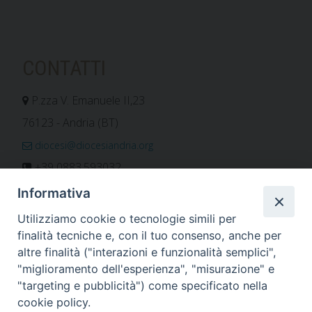
CONTATTI
P.zza V. Emanuele II,23
76123 - Andria (BT)
diocesi@diocesiandria.org
+39 0883.593032
+39 0883.592596
Informativa
ORARIO E CALENDARI
Utilizziamo cookie o tecnologie simili per
finalità tecniche e, con il tuo consenso, anche per
altre finalità ("interazioni e funzionalità semplici",
Orari uffici
"miglioramento dell'esperienza", "misurazione" e
Calendario diocesano
"targeting e pubblicità") come specificato nella
Orario messe
cookie policy.