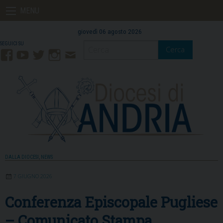
Skip
MENU
to
content
giovedì 06 agosto 2026
Cerca
Facebook
YouTube
Twitter
Instagram
Contatti
Mail
DALLA DIOCESI
,
NEWS
7 GIUGNO 2026
Conferenza Episcopale Pugliese
– Comunicato Stampa