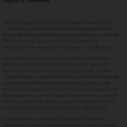
Pugliese a Conversano
Giovedì 4 giugno 2026, presso l’Oasi Santa Maria dell’Isola di
Conversano, si è svolta l’Assemblea ordinaria della Conferenza
Episcopale Pugliese (CEP). I lavori si sono aperti con il saluto del
Presidente, Mons. Giuseppe Satriano, la preghiera e
l’approvazione del verbale della riunionedel 15 aprile scorso.
L’assemblea ha avuto come ospiti i responsabili nazionali
dell’Azione Cattolica Italiana: il Presidente, dott. Giuseppe
Notarstefano, e l’Assistente Ecclesiastico generale, S.E. Mons.
Claudio Giuliodori. L’incontro ha offerto un momento di dialogo
sul cammino dell’associazione nelle diocesi pugliesi e sulle
prospettive pastorali, nel quadro del percorso sinodale che la
Chiesaitaliana sta vivendo.È stata sottolineata la viva presenza
dell’Associazione nelle diocesi pugliesi, richiamando anche la
lunga tradizione di impegno socio-politico degli aderenti.
Ai Vescovi è stato presentato l’Incontro delle Presidenze
diocesane di ACI che si svolgerà a Bari dal 30 luglio al 2 agosto