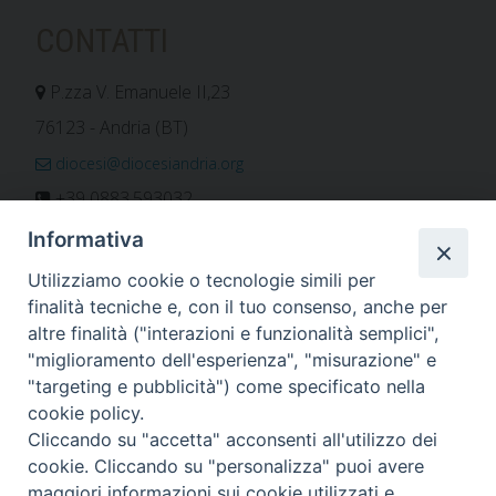
CONTATTI
P.zza V. Emanuele II,23
76123 - Andria (BT)
diocesi@diocesiandria.org
+39 0883.593032
+39 0883.592596
Informativa
ORARIO E CALENDARI
Utilizziamo cookie o tecnologie simili per
finalità tecniche e, con il tuo consenso, anche per
altre finalità ("interazioni e funzionalità semplici",
Orari uffici
"miglioramento dell'esperienza", "misurazione" e
Calendario diocesano
"targeting e pubblicità") come specificato nella
Orario messe
cookie policy.
Cliccando su "accetta" acconsenti all'utilizzo dei
cookie. Cliccando su "personalizza" puoi avere
maggiori informazioni sui cookie utilizzati e