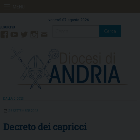
Skip
MENU
to
content
venerdì 07 agosto 2026
Cerca
Facebook
YouTube
Twitter
Instagram
Contatti
Mail
DALLA DIOCESI
25 SETTEMBRE 2018
Decreto dei capricci