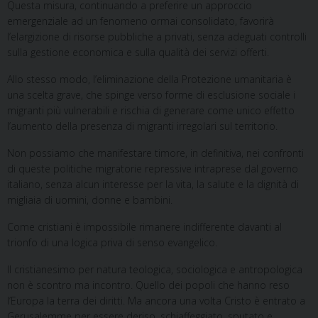
Questa misura, continuando a preferire un approccio
emergenziale ad un fenomeno ormai consolidato, favorirà
l’elargizione di risorse pubbliche a privati, senza adeguati controlli
sulla gestione economica e sulla qualità dei servizi offerti.
Allo stesso modo, l’eliminazione della Protezione umanitaria è
una scelta grave, che spinge verso forme di esclusione sociale i
migranti più vulnerabili e rischia di generare come unico effetto
l’aumento della presenza di migranti irregolari sul territorio.
Non possiamo che manifestare timore, in definitiva, nei confronti
di queste politiche migratorie repressive intraprese dal governo
italiano, senza alcun interesse per la vita, la salute e la dignità di
migliaia di uomini, donne e bambini.
Come cristiani è impossibile rimanere indifferente davanti al
trionfo di una logica priva di senso evangelico.
Il cristianesimo per natura teologica, sociologica e antropologica
non è scontro ma incontro. Quello dei popoli che hanno reso
l’Europa la terra dei diritti. Ma ancora una volta Cristo è entrato a
Gerusalemme per essere deriso, schiaffeggiato, sputato e