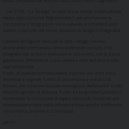
Vespri, presieduti dal Vescovo della Diocesi Mons. Luigi Mansi.
– ore 21:00: “La Téranga”, la cena etnica, sociale e interculturale
ideata dalla Comunità “Migrantesliberi”, per promuovere la
conoscenza e l’integrazione socio-culturale di richiedenti asilo
politico e persone che vivono situazioni di disagio e marginalità.
L’andare del Signore Gesù per le città, i villaggi, i territori,
incontrando e fermandosi senza preferenze con tutti, ci ha
insegnato che se non si indossano le stesse lenti, con la stessa
gradazione, difficilmente si può vedere il volto dell’altro/a nella
sua complessità.
Il volto di qualsiasi persona vivente, esprime una verità unica,
irripetibile e originale. Il volto di una persona è una piccola
tessera, che compone il puzzle meraviglioso dell’umanità. Il volto
disarma ogni tipo di distanza. Il volto è il luogo dove l’umanità si
incontra per la costruzione di legami relazionali, fondando una
interpretazione della realtà antropocentrica anziché indifferente,
consumistica, anonima e sconosciuta.
(ger.a.)