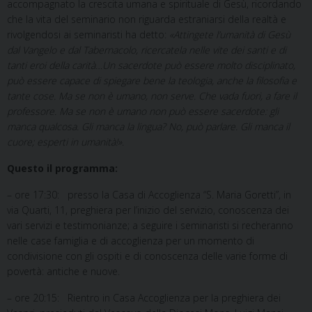
accompagnato la crescita umana e spirituale di Gesù, ricordando
che la vita del seminario non riguarda estraniarsi della realtà e
rivolgendosi ai seminaristi ha detto:
«
Attingete l’umanità di Gesù
dal Vangelo e dal Tabernacolo, ricercatela nelle vite dei santi e di
tanti eroi della carità…Un sacerdote può essere molto disciplinato,
può essere capace di spiegare bene la teologia, anche la filosofia e
tante cose. Ma se non è umano, non serve. Che vada fuori, a fare il
professore. Ma se non è umano non può essere sacerdote: gli
manca qualcosa. Gli manca la lingua? No, può parlare. Gli manca il
cuore; esperti in umanità!».
Questo il programma:
– ore 17:30: presso la Casa di Accoglienza “S. Maria Goretti”, in
via Quarti, 11, preghiera per l’inizio del servizio, conoscenza dei
vari servizi e testimonianze; a seguire i seminaristi si recheranno
nelle case famiglia e di accoglienza per un momento di
condivisione con gli ospiti e di conoscenza delle varie forme di
povertà: antiche e nuove.
– ore 20:15: Rientro in Casa Accoglienza per la preghiera dei