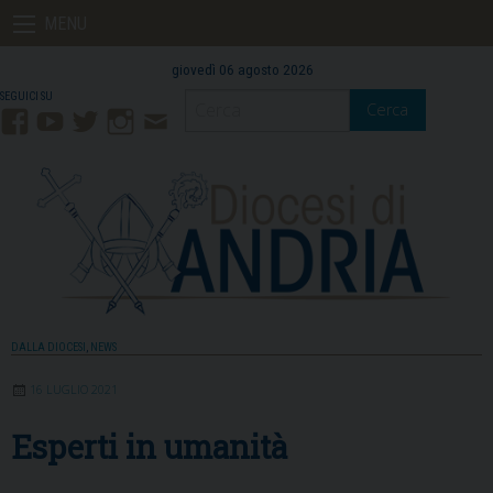
Skip
MENU
to
content
giovedì 06 agosto 2026
Cerca
Facebook
YouTube
Twitter
Instagram
Contatti
Mail
DALLA DIOCESI
,
NEWS
16 LUGLIO 2021
Esperti in umanità