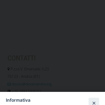
CONTATTI
P.zza V. Emanuele II,23
76123 - Andria (BT)
diocesi@diocesiandria.org
+39 0883.593032
+39 0883.592596
Informativa