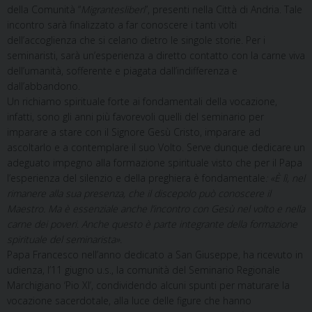
della Comunità “
Migrantesliberi
”, presenti nella Città di Andria. Tale
incontro sarà finalizzato a far conoscere i tanti volti
dell’accoglienza che si celano dietro le singole storie. Per i
seminaristi, sarà un’esperienza a diretto contatto con la carne viva
dell’umanità, sofferente e piagata dall’indifferenza e
dall’abbandono.
Un richiamo spirituale forte ai fondamentali della vocazione,
infatti, sono gli anni più favorevoli quelli del seminario per
imparare a stare con il Signore Gesù Cristo, imparare ad
ascoltarlo e a contemplare il suo Volto. Serve dunque dedicare un
adeguato impegno alla formazione spirituale visto che per il Papa
l’esperienza del silenzio e della preghiera è fondamentale
: «È lì, nel
rimanere alla sua presenza, che il discepolo può conoscere il
Maestro. Ma è essenziale anche l’incontro con Gesù nel volto e nella
carne dei poveri. Anche questo è parte integrante della formazione
spirituale del seminarista».
Papa Francesco nell’anno dedicato a San Giuseppe, ha ricevuto in
udienza, l’11 giugno u.s., la comunità del Seminario Regionale
Marchigiano ‘Pio XI’, condividendo alcuni spunti per maturare la
vocazione sacerdotale, alla luce delle figure che hanno