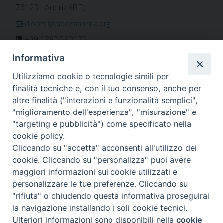
76123 - Andria (BT)
diocesi@diocesiandria.org
+39 0883.593032
+39 0883.592596
Informativa
ORARIO E CALENDARI
Utilizziamo cookie o tecnologie simili per
finalità tecniche e, con il tuo consenso, anche per
altre finalità ("interazioni e funzionalità semplici",
Orari uffici
"miglioramento dell'esperienza", "misurazione" e
Calendario diocesano
"targeting e pubblicità") come specificato nella
Orario messe
cookie policy.
Cliccando su "accetta" acconsenti all'utilizzo dei
cookie. Cliccando su "personalizza" puoi avere
maggiori informazioni sui cookie utilizzati e
Per invio di comunicati, notizie e segnalazioni scrivere a:
personalizzare le tue preferenze. Cliccando su
stampa@diocesiandria.org
"rifiuta" o chiudendo questa informativa proseguirai
la navigazione installando i soli cookie tecnici.
Ulteriori informazioni sono disponibili nella
cookie