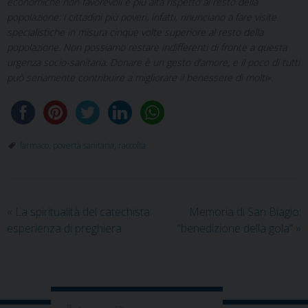
economiche non favorevoli è più alta rispetto al resto della
popolazione: i cittadini più poveri, infatti, rinunciano a fare visite
specialistiche in misura cinque volte superiore al resto della
popolazione. Non possiamo restare indifferenti di fronte a questa
urgenza socio-sanitaria. Donare è un gesto d’amore, e il poco di tutti
può seriamente contribuire a migliorare il benessere di molti».
farmaco
,
povertà sanitaria
,
raccolta
«
La spiritualità del catechista:
Memoria di San Biagio:
esperienza di preghiera
“benedizione della gola”
»