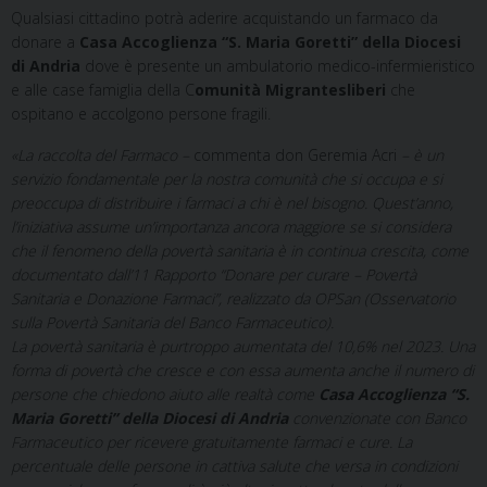
Qualsiasi cittadino potrà aderire acquistando un farmaco da
donare a
Casa Accoglienza “S. Maria Goretti” della Diocesi
di Andria
dove è presente un ambulatorio medico-infermieristico
e alle case famiglia della C
omunità Migrantesliberi
che
ospitano e accolgono persone fragili.
«La raccolta del Farmaco –
commenta don Geremia Acri
– è un
servizio fondamentale per la nostra comunità che si occupa e si
preoccupa di distribuire i farmaci a chi è nel bisogno. Quest’anno,
l’iniziativa assume un’importanza ancora maggiore se si considera
che il fenomeno della povertà sanitaria è in continua crescita, come
documentato dall’11 Rapporto “Donare per curare – Povertà
Sanitaria e Donazione Farmaci”, realizzato da OPSan (Osservatorio
sulla Povertà Sanitaria del Banco Farmaceutico).
La povertà sanitaria è purtroppo aumentata del 10,6% nel 2023. Una
forma di povertà che cresce e con essa aumenta anche il numero di
persone che chiedono aiuto alle realtà come
Casa Accoglienza “S.
Maria Goretti” della Diocesi di Andria
convenzionate con Banco
Farmaceutico per ricevere gratuitamente farmaci e cure. La
percentuale delle persone in cattiva salute che versa in condizioni