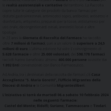
le
realtà assistenziali e caritative
del territorio. La Raccolta
copre tutte le categorie dei prodotti da banco: farmaci per
disturbi gastrointestinali, antimicotici topici, antibiotici, antisettici e
disinfettanti, antipiretici, preparati per la tosse, antistaminici per
uso orale, decongestionanti nasali, anestetici locali e altre
tipologie.
In 23 anni la
Giornata di Raccolta del Farmaco
ha raccolto
oltre
7 milioni di farmaci
, pari a un valore di
superiore a 24,5
milioni di euro
. L’ultima edizione ha visto il coinvolgimento di
5.628 farmacie
e oltre
25.000 volontari
; dei
598.178 farmaci
raccolti hanno beneficiato almeno
400.000 persone
assistite dai
1.892 Enti
convenzionati con Banco Farmaceutico.
Ad Andria, tra i destinatari della raccolta dei farmaci c’è
Casa
Accoglienza “S. Maria Goretti”, l’Ufficio Migrantes della
Diocesi di Andria e
la Comunità
Migrantesliberi.
L’iniziativa si terrà da martedì 06 a sabato 10 febbraio 2024
nelle seguenti farmacie:
Castel del Monte; Ridolfi; Suriano; Tammaccaro
e
Tindari
.