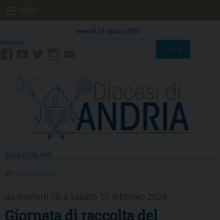
Skip
MENU
to
content
venerdì 07 agosto 2026
Cerca
Facebook
YouTube
Twitter
Instagram
Contatti
Mail
DALLA DIOCESI
,
NEWS
5 FEBBRAIO 2024
da martedì 06 a sabato 10 febbraio 2024
Giornata di raccolta del