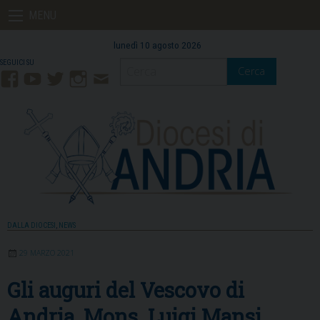
Skip
MENU
to
content
lunedì 10 agosto 2026
Cerca
Facebook
YouTube
Twitter
Instagram
Contatti
Mail
DALLA DIOCESI
,
NEWS
29 MARZO 2021
Gli auguri del Vescovo di
Andria, Mons. Luigi Mansi