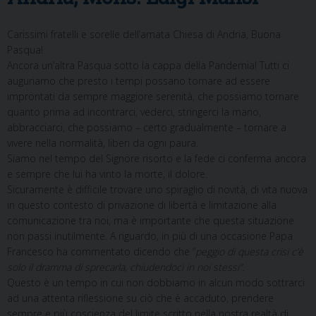
Carissimi fratelli e sorelle dell’amata Chiesa di Andria, Buona
Pasqua!
Ancora un’altra Pasqua sotto la cappa della Pandemia! Tutti ci
auguriamo che presto i tempi possano tornare ad essere
improntati da sempre maggiore serenità, che possiamo tornare
quanto prima ad incontrarci, vederci, stringerci la mano,
abbracciarci, che possiamo – certo gradualmente – tornare a
vivere nella normalità, liberi da ogni paura.
Siamo nel tempo del Signore risorto e la fede ci conferma ancora
e sempre che lui ha vinto la morte, il dolore.
Sicuramente è difficile trovare uno spiraglio di novità, di vita nuova
in questo contesto di privazione di libertà e limitazione alla
comunicazione tra noi, ma è importante che questa situazione
non passi inutilmente. A riguardo, in più di una occasione Papa
Francesco ha commentato dicendo che “
peggio di questa crisi c’è
solo il dramma di sprecarla, chiudendoci in noi stessi”.
Questo è un tempo in cui non dobbiamo in alcun modo sottrarci
ad una attenta riflessione su ciò che è accaduto, prendere
sempre e più coscienza del limite scritto nella nostra realtà di