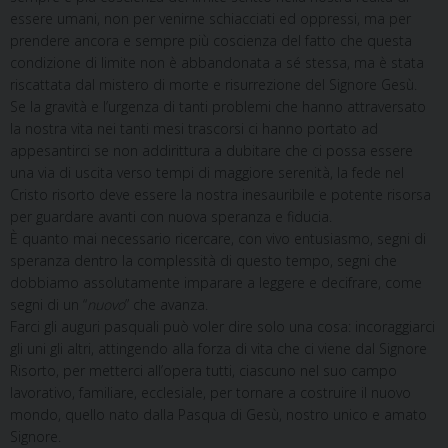
essere umani, non per venirne schiacciati ed oppressi, ma per
prendere ancora e sempre più coscienza del fatto che questa
condizione di limite non è abbandonata a sé stessa, ma è stata
riscattata dal mistero di morte e risurrezione del Signore Gesù.
Se la gravità e l’urgenza di tanti problemi che hanno attraversato
la nostra vita nei tanti mesi trascorsi ci hanno portato ad
appesantirci se non addirittura a dubitare che ci possa essere
una via di uscita verso tempi di maggiore serenità, la fede nel
Cristo risorto deve essere la nostra inesauribile e potente risorsa
per guardare avanti con nuova speranza e fiducia.
È quanto mai necessario ricercare, con vivo entusiasmo, segni di
speranza dentro la complessità di questo tempo, segni che
dobbiamo assolutamente imparare a leggere e decifrare, come
segni di un “
nuovo
” che avanza.
Farci gli auguri pasquali può voler dire solo una cosa: incoraggiarci
gli uni gli altri, attingendo alla forza di vita che ci viene dal Signore
Risorto, per metterci all’opera tutti, ciascuno nel suo campo
lavorativo, familiare, ecclesiale, per tornare a costruire il nuovo
mondo, quello nato dalla Pasqua di Gesù, nostro unico e amato
Signore.