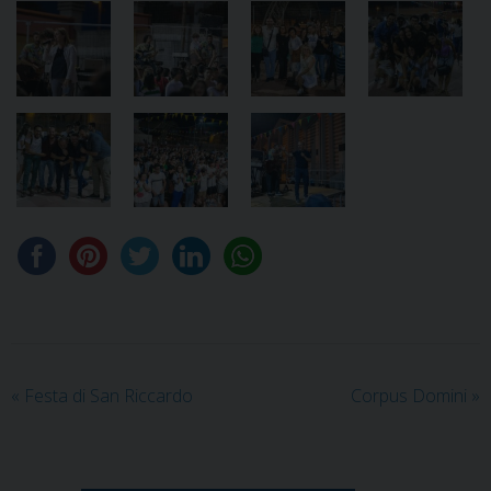
«
Festa di San Riccardo
Corpus Domini
»