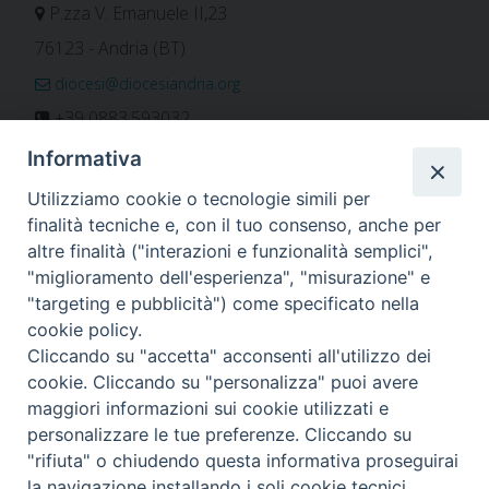
P.zza V. Emanuele II,23
76123 - Andria (BT)
diocesi@diocesiandria.org
+39 0883.593032
+39 0883.592596
Informativa
ORARIO E CALENDARI
Utilizziamo cookie o tecnologie simili per
finalità tecniche e, con il tuo consenso, anche per
altre finalità ("interazioni e funzionalità semplici",
Orari uffici
"miglioramento dell'esperienza", "misurazione" e
Calendario diocesano
"targeting e pubblicità") come specificato nella
Orario messe
cookie policy.
Cliccando su "accetta" acconsenti all'utilizzo dei
cookie. Cliccando su "personalizza" puoi avere
maggiori informazioni sui cookie utilizzati e
Per invio di comunicati, notizie e segnalazioni scrivere a:
personalizzare le tue preferenze. Cliccando su
stampa@diocesiandria.org
"rifiuta" o chiudendo questa informativa proseguirai
la navigazione installando i soli cookie tecnici.