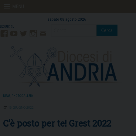
Skip
MENU
to
content
sabato 08 agosto 2026
Cerca
Facebook
YouTube
Twitter
Instagram
Contatti
Mail
NEWS
,
PHOTOGALLERY
16 GIUGNO 2022
C’è posto per te! Grest 2022