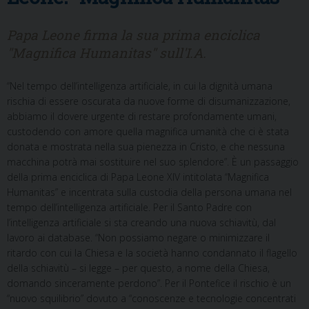
Papa Leone firma la sua prima enciclica
"Magnifica Humanitas" sull'I.A.
“Nel tempo dell’intelligenza artificiale, in cui la dignità umana
rischia di essere oscurata da nuove forme di disumanizzazione,
abbiamo il dovere urgente di restare profondamente umani,
custodendo con amore quella magnifica umanità che ci è stata
donata e mostrata nella sua pienezza in Cristo, e che nessuna
macchina potrà mai sostituire nel suo splendore”. È un passaggio
della prima enciclica di Papa Leone XIV intitolata “Magnifica
Humanitas” e incentrata sulla custodia della persona umana nel
tempo dell’intelligenza artificiale. Per il Santo Padre con
l’intelligenza artificiale si sta creando una nuova schiavitù, dal
lavoro ai database. “Non possiamo negare o minimizzare il
ritardo con cui la Chiesa e la società hanno condannato il flagello
della schiavitù – si legge – per questo, a nome della Chiesa,
domando sinceramente perdono”. Per il Pontefice il rischio è un
“nuovo squilibrio” dovuto a “conoscenze e tecnologie concentrati