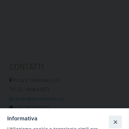
CONTATTI
P.zza V. Emanuele II,23
76123 - Andria (BT)
diocesi@diocesiandria.org
+39 0883.593032
+39 0883.592596
Informativa