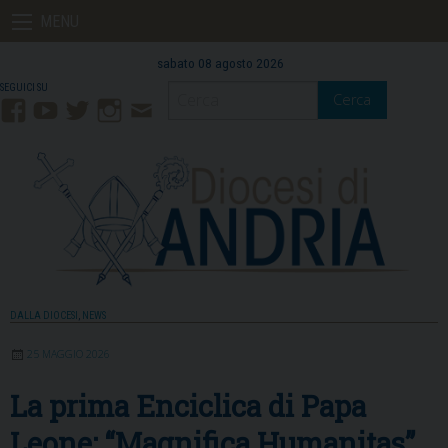
Skip
MENU
to
content
sabato 08 agosto 2026
Cerca
Facebook
YouTube
Twitter
Instagram
Contatti
Mail
DALLA DIOCESI
,
NEWS
25 MAGGIO 2026
La prima Enciclica di Papa
Leone: “Magnifica Humanitas”