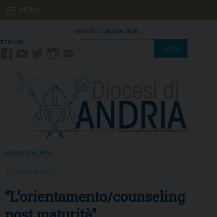
Skip
MENU
to
content
venerdì 07 agosto 2026
Cerca
Facebook
YouTube
Twitter
Instagram
Contatti
Mail
DALLA DIOCESI
,
NEWS
24 GIUGNO 2021
“L’orientamento/counseling
post maturità”