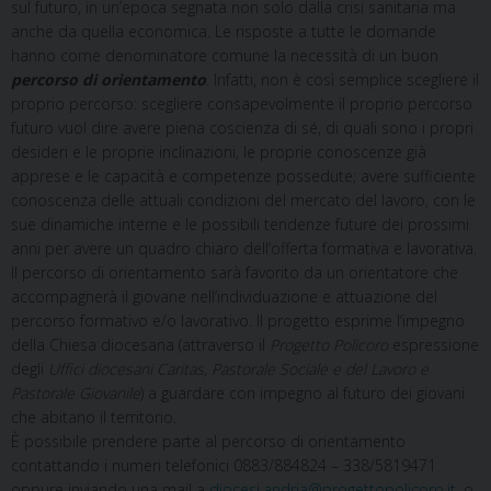
sul futuro, in un’epoca segnata non solo dalla crisi sanitaria ma
anche da quella economica. Le risposte a tutte le domande
hanno come denominatore comune la necessità di un buon
percorso di orientamento
. Infatti, non è così semplice scegliere il
proprio percorso: scegliere consapevolmente il proprio percorso
futuro vuol dire avere piena coscienza di sé, di quali sono i propri
desideri e le proprie inclinazioni, le proprie conoscenze già
apprese e le capacità e competenze possedute; avere sufficiente
conoscenza delle attuali condizioni del mercato del lavoro, con le
sue dinamiche interne e le possibili tendenze future dei prossimi
anni per avere un quadro chiaro dell’offerta formativa e lavorativa.
Il percorso di orientamento sarà favorito da un orientatore che
accompagnerà il giovane nell’individuazione e attuazione del
percorso formativo e/o lavorativo. Il progetto esprime l’impegno
della Chiesa diocesana (attraverso il
Progetto Policoro
espressione
degli
Uffici diocesani Caritas, Pastorale Sociale e del Lavoro e
Pastorale Giovanile
) a guardare con impegno al futuro dei giovani
che abitano il territorio.
È possibile prendere parte al percorso di orientamento
contattando i numeri telefonici 0883/884824 – 338/5819471
oppure inviando una mail a
diocesi.andria@progettopolicoro.it
, o