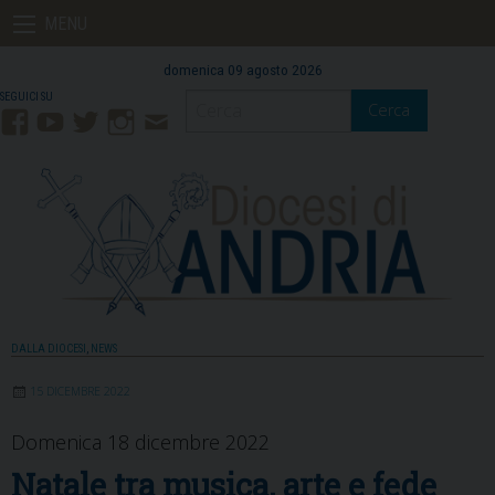
Skip
MENU
to
content
domenica 09 agosto 2026
Cerca
Facebook
YouTube
Twitter
Instagram
Contatti
Mail
DALLA DIOCESI
,
NEWS
15 DICEMBRE 2022
Domenica 18 dicembre 2022
Natale tra musica, arte e fede