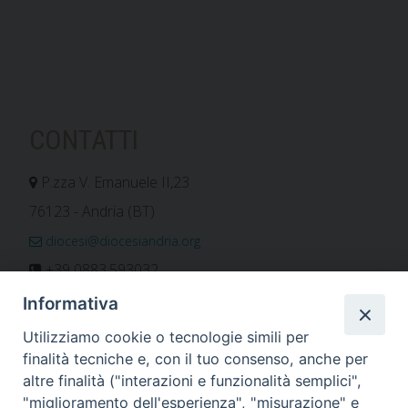
CONTATTI
P.zza V. Emanuele II,23
76123 - Andria (BT)
diocesi@diocesiandria.org
+39 0883.593032
+39 0883.592596
Informativa
ORARIO E CALENDARI
Utilizziamo cookie o tecnologie simili per
finalità tecniche e, con il tuo consenso, anche per
altre finalità ("interazioni e funzionalità semplici",
Orari uffici
"miglioramento dell'esperienza", "misurazione" e