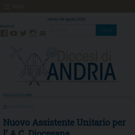
Skip
MENU
to
content
sabato 08 agosto 2026
Cerca
Facebook
YouTube
Twitter
Instagram
Contatti
Mail
DALLA DIOCESI
,
NEWS
29 GIUGNO 2026
Nuovo Assistente Unitario per
l’ A.C. Diocesana