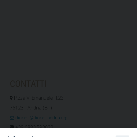
CONTATTI
P.zza V. Emanuele II,23
76123 - Andria (BT)
diocesi@diocesiandria.org
+39 0883.593032