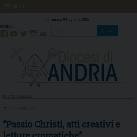
Skip
MENU
to
content
domenica 09 agosto 2026
Cerca
Facebook
YouTube
Twitter
Instagram
Contatti
Mail
DALLA DIOCESI
,
NEWS
11 SETTEMBRE 2021
“Passio Christi, atti creativi e
letture cromatiche”