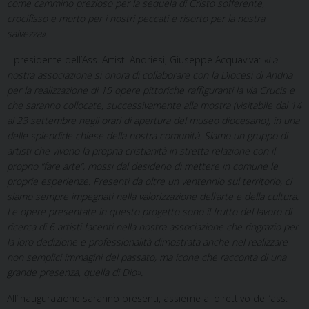
come cammino prezioso per la sequela di Cristo sofferente,
crocifisso e morto per i nostri peccati e risorto per la nostra
salvezza».
Il presidente dell’Ass. Artisti Andriesi, Giuseppe Acquaviva:
«La
nostra associazione si onora di collaborare con la Diocesi di Andria
per la realizzazione di 15 opere pittoriche raffiguranti la via Crucis e
che saranno collocate, successivamente alla mostra (visitabile dal 14
al 23 settembre negli orari di apertura del museo diocesano), in una
delle splendide chiese della nostra comunità. Siamo un gruppo di
artisti che vivono la propria cristianità in stretta relazione con il
proprio “fare arte”, mossi dal desiderio di mettere in comune le
proprie esperienze. Presenti da oltre un ventennio sul territorio, ci
siamo sempre impegnati nella valorizzazione dell’arte e della cultura.
Le opere presentate in questo progetto sono il frutto del lavoro di
ricerca di 6 artisti facenti nella nostra associazione che ringrazio per
la loro dedizione e professionalità dimostrata anche nel realizzare
non semplici immagini del passato, ma icone che racconta di una
grande presenza, quella di Dio».
All’inaugurazione saranno presenti, assieme al direttivo dell’ass.