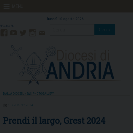
Skip
MENU
to
content
lunedì 10 agosto 2026
Cerca
Facebook
YouTube
Twitter
Instagram
Contatti
Mail
DALLA DIOCESI
,
NEWS
,
PHOTOGALLERY
10 GIUGNO 2024
Prendi il largo, Grest 2024