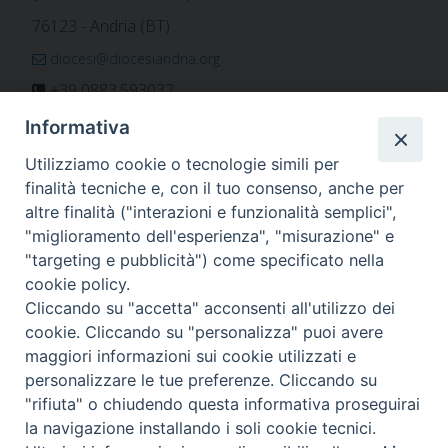
76123 - Andria (BT)
diocesi@diocesiandria.org
+39 0883.593032
+39 0883.592596
Informativa
ORARIO E CALENDARI
Utilizziamo cookie o tecnologie simili per
finalità tecniche e, con il tuo consenso, anche per
altre finalità ("interazioni e funzionalità semplici",
Orari uffici
"miglioramento dell'esperienza", "misurazione" e
Calendario diocesano
"targeting e pubblicità") come specificato nella
Orario messe
cookie policy.
Cliccando su "accetta" acconsenti all'utilizzo dei
cookie. Cliccando su "personalizza" puoi avere
maggiori informazioni sui cookie utilizzati e
Per invio di comunicati, notizie e segnalazioni scrivere a:
personalizzare le tue preferenze. Cliccando su
stampa@diocesiandria.org
"rifiuta" o chiudendo questa informativa proseguirai
la navigazione installando i soli cookie tecnici.