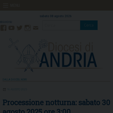
Skip
MENU
to
content
sabato 08 agosto 2026
Cerca
Facebook
YouTube
Twitter
Instagram
Contatti
Mail
DALLA DIOCESI
,
NEWS
16 AGOSTO 2025
Processione notturna: sabato 30
agosto 2025 ore 3:00