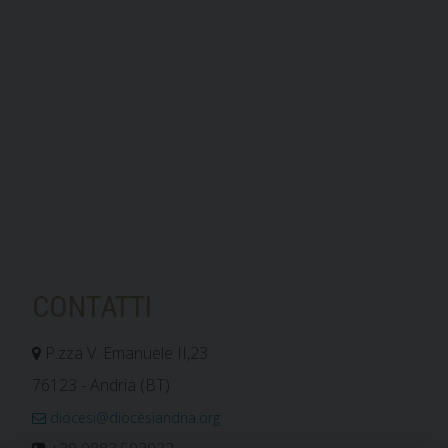
v
i
g
a
t
i
o
n
CONTATTI
P.zza V. Emanuele II,23
76123 - Andria (BT)
diocesi@diocesiandria.org