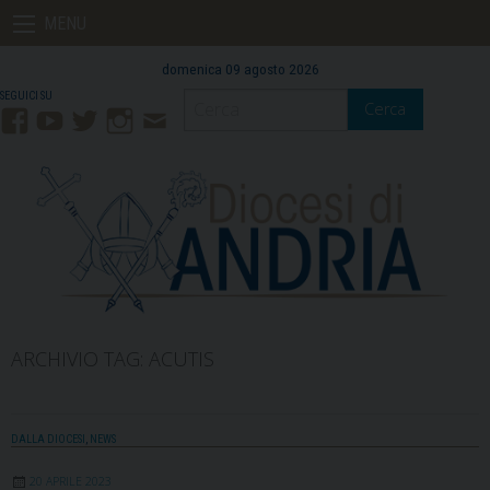
Skip
MENU
to
content
domenica 09 agosto 2026
Cerca
Facebook
YouTube
Twitter
Instagram
Contatti
Mail
ARCHIVIO TAG:
ACUTIS
DALLA DIOCESI
,
NEWS
20 APRILE 2023