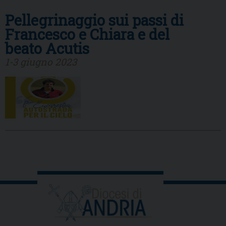
Pellegrinaggio sui passi di
Francesco e Chiara e del
beato Acutis
1-3 giugno 2023
P
o
s
t
N
a