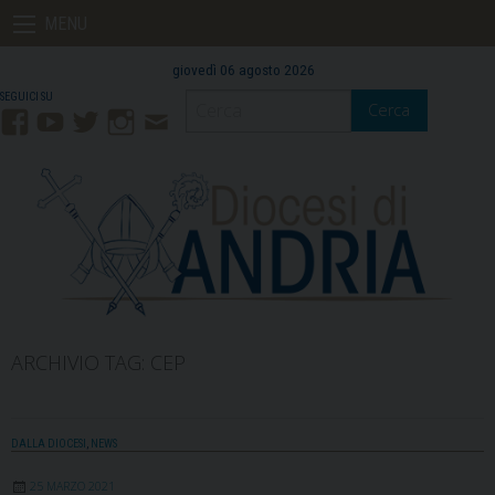
Skip
MENU
to
content
giovedì 06 agosto 2026
Cerca
Facebook
YouTube
Twitter
Instagram
Contatti
Mail
ARCHIVIO TAG:
CEP
DALLA DIOCESI
,
NEWS
25 MARZO 2021