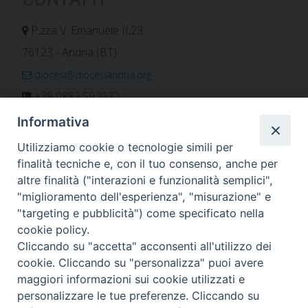
P.zza V. Emanuele II,23
76123 - Andria (BT)
diocesi@diocesiandria.org
+39 0883.593032
+39 0883.592596
Informativa
ORARIO E CALENDARI
Utilizziamo cookie o tecnologie simili per
finalità tecniche e, con il tuo consenso, anche per
altre finalità ("interazioni e funzionalità semplici",
Orari uffici
"miglioramento dell'esperienza", "misurazione" e
Calendario diocesano
"targeting e pubblicità") come specificato nella
Orario messe
cookie policy.
Cliccando su "accetta" acconsenti all'utilizzo dei
cookie. Cliccando su "personalizza" puoi avere
maggiori informazioni sui cookie utilizzati e
Per invio di comunicati, notizie e segnalazioni scrivere a:
personalizzare le tue preferenze. Cliccando su